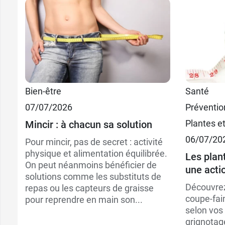
11,99
Bien-être
Santé
500 ml
07/07/2026
Préventio
17,99
2 x 500 ml
Plantes e
Mincir : à chacun sa solution
06/07/20
Pour mincir, pas de secret : activité
physique et alimentation équilibrée.
Les plan
On peut néanmoins bénéficier de
une acti
solutions comme les substituts de
Découvrez
repas ou les capteurs de graisse
coupe-fai
pour reprendre en main son...
selon vos
grignotag