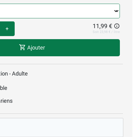
11,99 €
+
Soit 23,98 € / litre
Ajouter
ion - Adulte
ble
riens