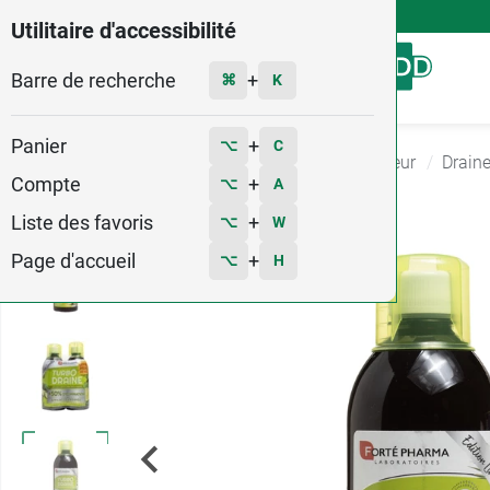
4,9
Voir les 58579 avis
Utilitaire d'accessibilité
Barre de recherche
Menu
+
⌘
K
Panier
+
⌥
C
Accueil
Minceur - Sport
Compléments Minceur
Draine
Compte
+
⌥
A
Liste des favoris
+
⌥
W
Page d'accueil
+
⌥
H