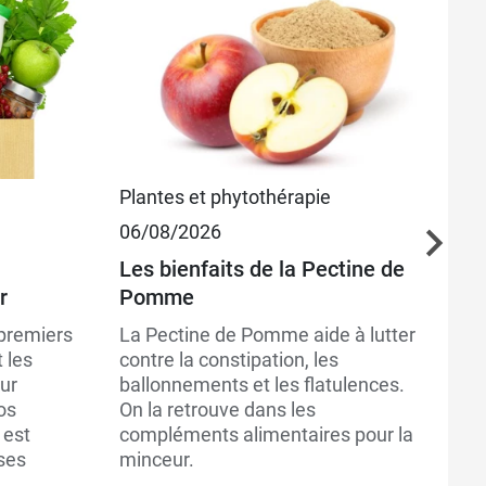
Plantes et phytothérapie
Pl
06/08/2026
03
Les bienfaits de la Pectine de
Le
r
Pomme
Ri
no
 premiers
La Pectine de Pomme aide à lutter
sa
 les
contre la constipation, les
fa
ur
ballonnements et les flatulences.
si
os
On la retrouve dans les
 est
compléments alimentaires pour la
ses
minceur.