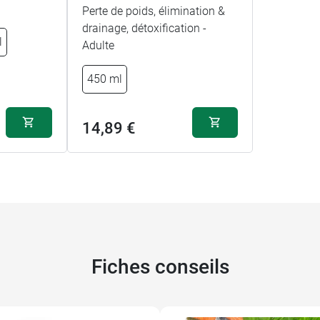
Perte de poids, élimination &
drainage, détoxification -
l
Adulte
450 ml
14,89 €
Fiches conseils