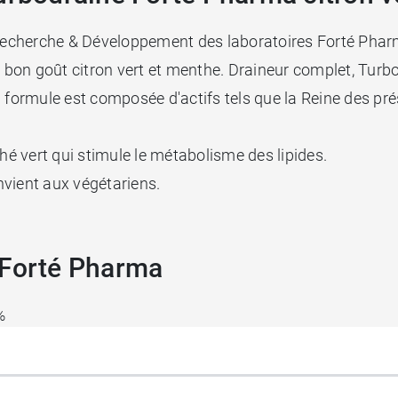
Recherche & Développement des laboratoires Forté Pha
u bon goût citron vert et menthe. Draineur complet, Turbo
a formule est composée d'actifs tels que la Reine des pré
hé vert qui stimule le métabolisme des lipides.
onvient aux végétariens.
 Forté Pharma
%
017 - 29 personnes (auto-évaluation)).