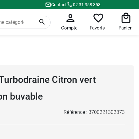
Contact
02 31 358 358
Compte
Favoris
Panier
Turbodraine Citron vert
on buvable
Référence :
3700221302873