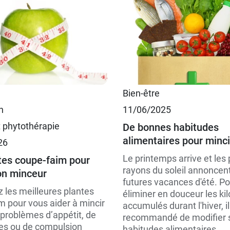
 €
Bien-être
n
11/06/2025
 €
t phytothérapie
De bonnes habitudes
alimentaires pour minci
26
Le printemps arrive et les
tes coupe-faim pour
rayons du soleil annoncent
on minceur
futures vacances d'été. Po
 les meilleures plantes
éliminer en douceur les kil
m pour vous aider à mincir
accumulés durant l'hiver, il
 problèmes d’appétit, de
recommandé de modifier 
es ou de compulsion
habitudes alimentaires...