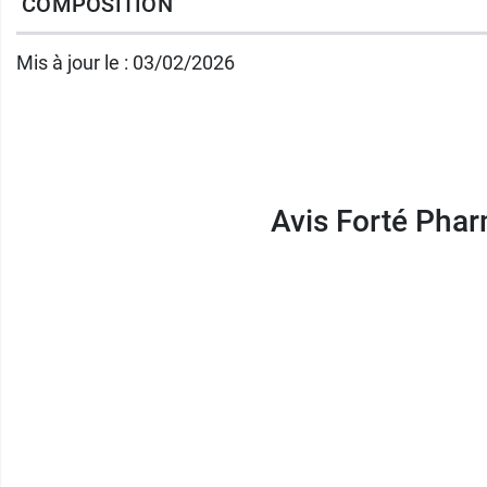
COMPOSITION
Conditionnement :
Bouteille de 500 ml ou l
Mis à jour le : 03/02/2026
Aussi disponible, la
boisson Turbodraine sa
Fabricant
FORTE PHARMA
41 avenue Hector Otto Le Patio Palace
Avis Forté Phar
98000 MONACO
France