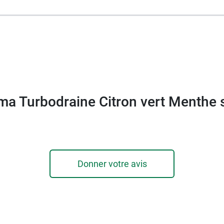
ot de 2 x 500 ml
veur thé pêche Forté Pharma
.
ma Turbodraine Citron vert Menthe 
Donner votre avis