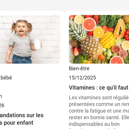
Bien-être
9,99 €
30 comprimés
 bébé
15/12/2025
Vitamines : ce qu'il faut
17,99 €
60 comprimés
n
Les vitamines sont réguli
présentées comme un re
26
contre la fatigue et une m
ndations sur les
rester en bonne santé. Ell
s pour enfant
indispensables au bon