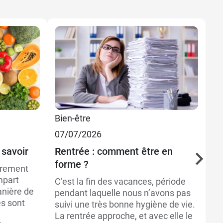
Bien-être
Sa
07/07/2026
25
 savoir
Rentrée : comment être en
Om
forme ?
de
èrement
mpart
C’est la fin des vacances, période
Le
anière de
pendant laquelle nous n’avons pas
do
es sont
suivi une très bonne hygiène de vie.
pa
La rentrée approche, et avec elle le
no