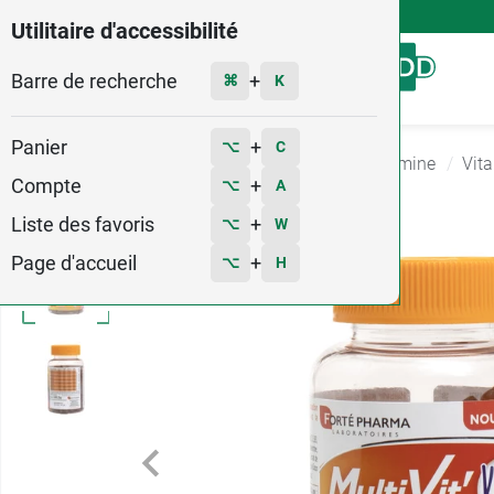
4,9
Voir les 58579 avis
Utilitaire d'accessibilité
Barre de recherche
Menu
+
⌘
K
Panier
+
⌥
C
Accueil
Santé
Complément Alimentaire Vitamine
Vit
Compte
+
⌥
A
Liste des favoris
+
⌥
W
Page d'accueil
+
⌥
H