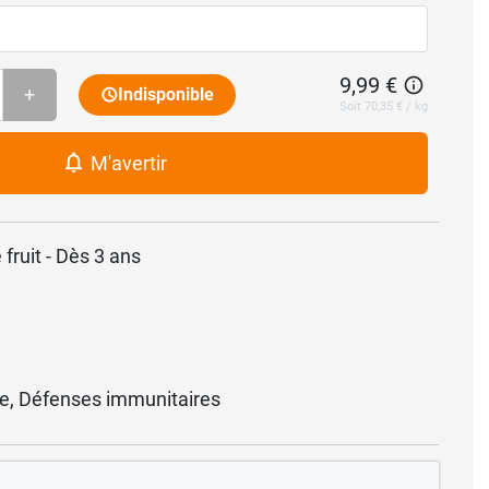
9,99 €
+
Indisponible
Soit 70,35 € / kg
M'avertir
 fruit - Dès 3 ans
e, Défenses immunitaires