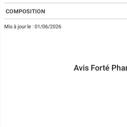
Conditionnement :
boîte de 60 gommes.
COMPOSITION
Fabricant
Mis à jour le : 01/06/2026
FORTE PHARMA
41 avenue Hector Otto Le Patio Palace
98000 MONACO
France
Avis Forté Pha