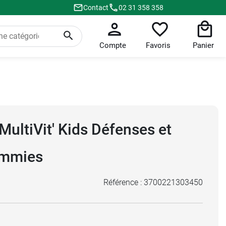
Contact
02 31 358 358
Compte
Favoris
Panier
ultiVit' Kids Défenses et
ummies
Référence :
3700221303450