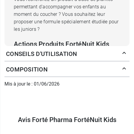
permettant d'accompagner vos enfants au
moment du coucher ? Vous souhaitez leur
proposer une formule spécialement étudiée pour
les juniors ?
Actions Produits FortéNuit Kids
CONSEILS D'UTILISATION
Formulée par le Département Recherche et
Développement des Laboratoires Forté Pharma,
COMPOSITION
la solution buvable FortéNuit Kids, aux actifs
d'origine végétale apporte tous les bienfaits des
Mis à jour le : 01/06/2026
plantes dans une formule adaptée aux besoins
des plus jeunes. Sans colorant, sans édulcorant,
cette solution au bon
goût abricot
est une aide
ponctuelle pour les enfants au moment du
coucher.
Avis Forté Pharma FortéNuit Kids
Les conseils des experts Forté