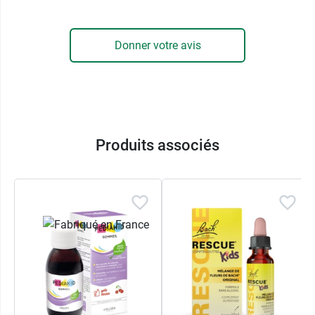
Pharma : FortéNuit Kids
Un environnement calme le soir est
Donner votre avis
important pour les enfants. Vous pouvez
leur lire une histoire ou leur faire écouter des
chansons douces.
Adoptez avec eux une heure de coucher
régulière.
Produits associés
Évitez l'utilisation des écrans le soir.
Comment utiliser la solution
buvable Forté Nuit Kids de Forté
Pharma ?
Enfants de 3 ans à 5 ans
: 5 ml, soit 1 cuillère à
café par jour au moment du coucher.
Au-delà de 5 ans, adolescents et adultes
: 10