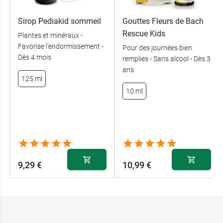
ml, soit 2 cuillères à café par jour au moment du
coucher.
Sirop Pediakid sommeil
Gouttes Fleurs de Bach
Rescue Kids
Plantes et minéraux -
Conditionnement
: flacon de 125 ml
Favorise l'endormissement -
Pour des journées bien
Dès 4 mois
remplies - Sans alcool - Dès 3
À découvrir ! Le sirop
Petit Chêne pour le
ans
sommeil
des enfants à partir de 3 ans au Pavot
125 ml
de Californie (arôme fraise).
10 ml
Fabricant
FORTE PHARMA
41 avenue Hector Otto Le Patio Palace
98000 MONACO
9,29 €
10,99 €
France