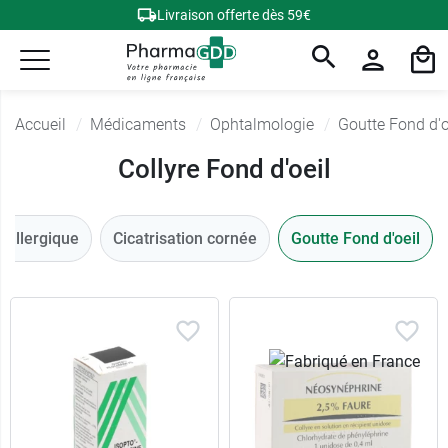
Livraison offerte dès 59€
Accueil
Médicaments
Ophtalmologie
Goutte Fond d'o
Collyre Fond d'oeil
e allergique
Cicatrisation cornée
Goutte Fond d'oeil