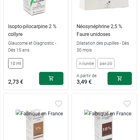
Isopto-pilocarpine 2 %
Néosynéphrine 2,5 %
collyre
Faure unidoses
Glaucome et Diagnostic -
Dilatation des pupilles - Dès
Dès 15 ans
30 mois
10 ml
A l'unité
par 20
A partir de
2,73 €
3,49 €