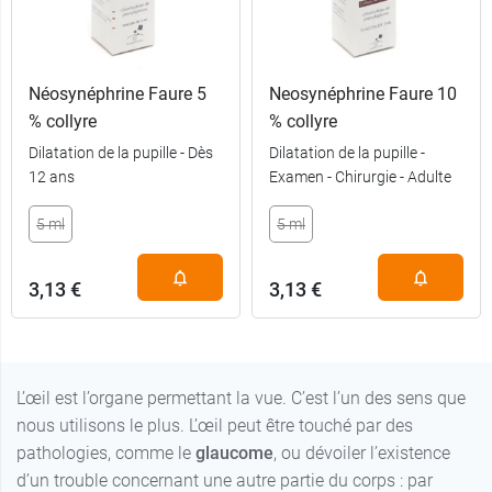
Néosynéphrine Faure 5
Neosynéphrine Faure 10
% collyre
% collyre
Dilatation de la pupille - Dès
Dilatation de la pupille -
3,49 €
A l'unité
12 ans
Examen - Chirurgie - Adulte
29,99 €
par 20
5 ml
5 ml
3,13 €
3,13 €
L’œil est l’organe permettant la vue. C’est l’un des sens que
nous utilisons le plus. L’œil peut être touché par des
pathologies, comme le
glaucome
, ou dévoiler l’existence
d’un trouble concernant une autre partie du corps : par