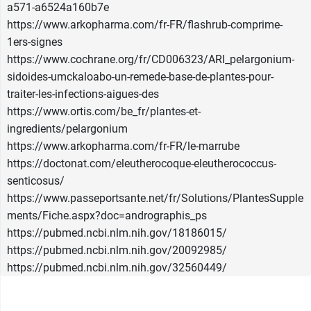
a571-a6524a160b7e
https://www.arkopharma.com/fr-FR/flashrub-comprime-
1ers-signes
https://www.cochrane.org/fr/CD006323/ARI_pelargonium-
sidoides-umckaloabo-un-remede-base-de-plantes-pour-
traiter-les-infections-aigues-des
https://www.ortis.com/be_fr/plantes-et-
ingredients/pelargonium
https://www.arkopharma.com/fr-FR/le-marrube
https://doctonat.com/eleutherocoque-eleutherococcus-
senticosus/
https://www.passeportsante.net/fr/Solutions/PlantesSupple
ments/Fiche.aspx?doc=andrographis_ps
https://pubmed.ncbi.nlm.nih.gov/18186015/
https://pubmed.ncbi.nlm.nih.gov/20092985/
https://pubmed.ncbi.nlm.nih.gov/32560449/