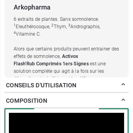
Arkopharma
6 extraits de plantes. Sans somnolence.
1
2
3
Eleuthérocoque,
Thym,
Andrographis,
4
Vitamine C.
Alors que certains produits peuvent entrainer des
effets de somnolence,
Activox
Flash'Rub Comprimés 1ers Signes
est une
solution complète qui agit à la fois sur les
désagréments de l'hiver et les défenses
CONSEILS D'UTILISATION
naturelles, grâce à l'Andrographis.
COMPOSITION
Activox Flash'Rub Comprimés 1ers Signes
est à
prendre dès les premiers signes d'encombrement
des voies respiratoires, d'irritation de la gorge.
Activox Flash'Rub Comprimés 1ers Signes
agit