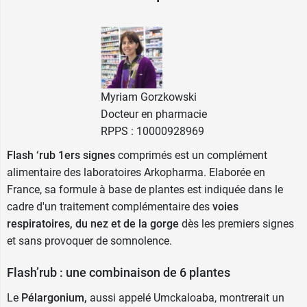
Pour plus de naturalité, la formule de
Activox
Flash'Rub Comprimés 1ers Signes
est 100%
d'origine végétale et minérale, sans additifs ni
colorants chimiques.
Conditionnement :
boîte de 15 comprimés -
Myriam Gorzkowski
Poids net : 11 g
Docteur en pharmacie
Découvrez les
Ampoules Immunité Fort bio
RPPS : 10000928969
Arkoroyal
pour renforcer les défenses
Flash ‘rub
1ers signes
comprimés est un complément
immunitaires.
alimentaire des laboratoires Arkopharma. Elaborée en
France, sa formule à base de plantes est indiquée dans le
Fabricant
cadre d'un traitement complémentaire des
voies
ARKOPHARMA
respiratoires, du nez et de la gorge
dès les premiers signes
BP 28
et sans provoquer de somnolence.
06511 CARROS Cedex
France
Flash’rub : une combinaison de 6 plantes
04 93 29 11 28
Le
Pélargonium,
aussi appelé Umckaloaba, montrerait un