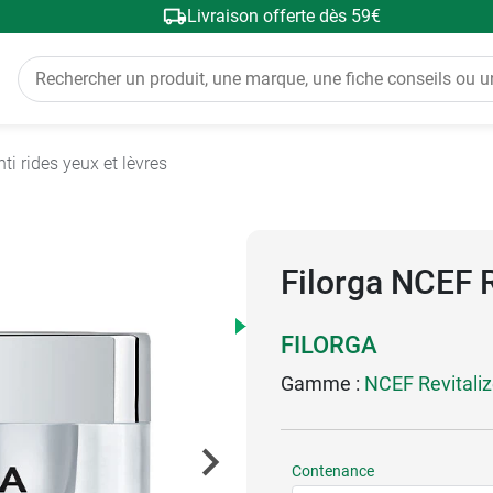
Livraison offerte dès 59€
nti rides yeux et lèvres
Filorga NCEF R
FILORGA
Gamme :
NCEF Revitali
Contenance