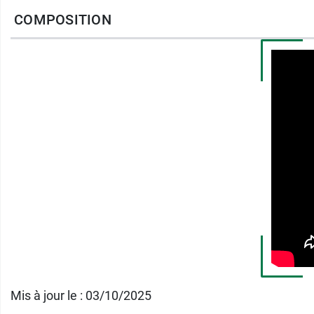
COMPOSITION
Retrouvez le
Sérum NCEF Shot Filorga
pour 
Conditionnement
:
pot de 15 ml.
Mis à jour le : 03/10/2025