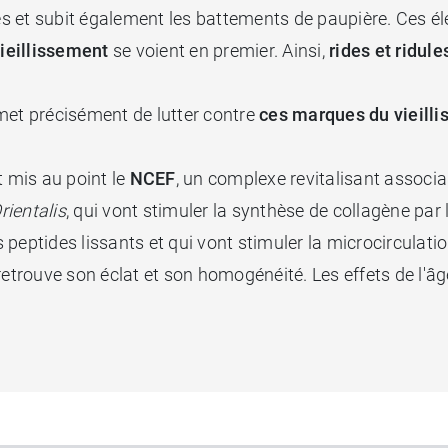
les et subit également les battements de paupière. Ces é
vieillissement
se voient en premier. Ainsi,
rides et ridul
met précisément de lutter contre
ces marques du vieill
t mis au point le
NCEF
, un complexe revitalisant associan
rientalis
, qui vont stimuler la synthèse de collagène par 
eptides lissants et qui vont stimuler la microcirculation
et retrouve son éclat et son homogénéité. Les effets de l'