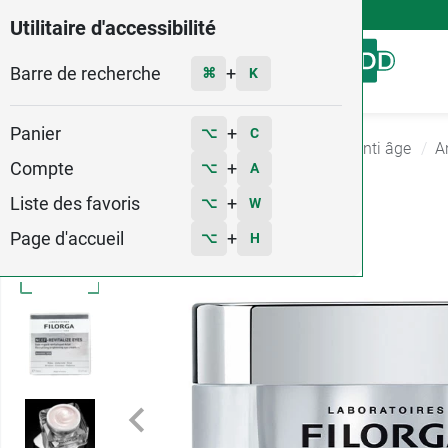
4,9
Voir les 58579 avis
Utilitaire d'accessibilité
Barre de recherche
Menu
+
⌘
K
Panier
+
⌥
C
Accueil
Hygiène - Beauté
Soin anti rides et anti âge
A
Compte
+
⌥
A
Liste des favoris
+
⌥
W
Page d'accueil
+
⌥
H