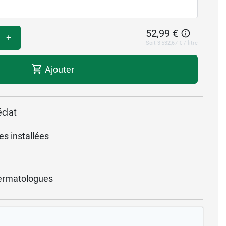
52,99 €
+
Soit 3 532,67 € / litre
Ajouter
éclat
es installées
ermatologues