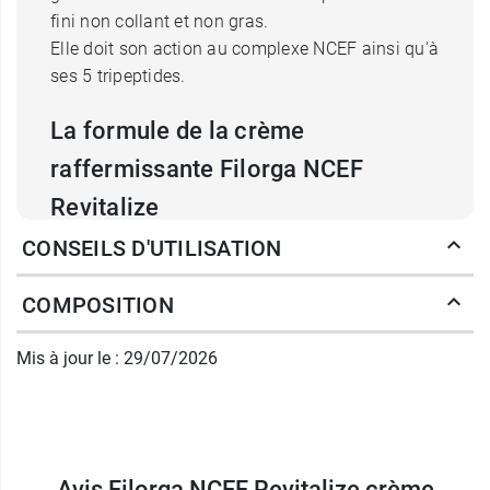
fini non collant et non gras.
Elle doit son action au complexe NCEF ainsi qu'à
ses 5 tripeptides.
La formule de la crème
raffermissante Filorga NCEF
Revitalize
CONSEILS D'UTILISATION
Le cœur de la crème Filorga NCEF Revitalize,
c'est le
NCEF
. Il s'agit d'un complexe dont la
COMPOSITION
concentration en ingrédients est comparable à
ce qui est utilisé en mésothérapie, lors d'injection
Mis à jour le : 29/07/2026
anti-âge. Le NCEF est intègre des vitamines, des
co-enzymes et des acides aminés qui vont
relancer la fabrication de collagène et
d'élastine par la peau
. Ces molécules,
naturellement fabriquées par le corps, donnent
Avis Filorga NCEF Revitalize crème