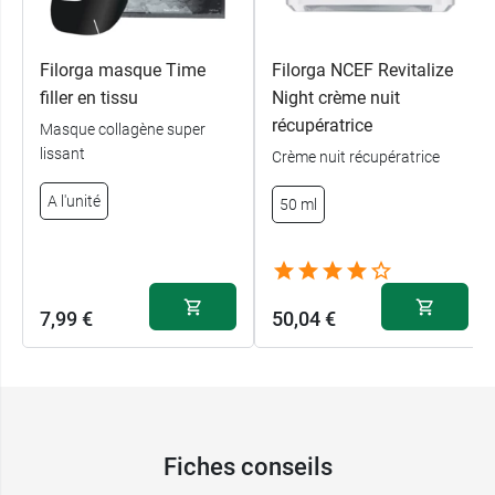
Filorga masque Time
Filorga NCEF Revitalize
filler en tissu
Night crème nuit
récupératrice
Masque collagène super
lissant
Crème nuit récupératrice
A l'unité
50 ml
7,99 €
50,04 €
Fiches conseils