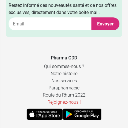
Restez informé des nouveautés santé et de nos offres
9,99 €
Champagne
exclusives, directement dans votre boîte mail.
Envoyer
9,99 €
Flanelle
9,99 €
Ivoire
9,99 €
Marron glacé
Pharma GDD
Qui sommes-nous ?
9,99 €
Nacre rose
Notre histoire
Nos services
9,99 €
Noisette
Parapharmacie
Route du Rhum 2022
30
8,49 €
Rejoignez-nous !
9,99 €
Orchidée
comprimés
60
14,99 €
9,99 €
Praline
comprimés