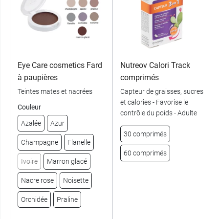
Eye Care cosmetics Fard
Nutreov Calori Track
à paupières
comprimés
Teintes mates et nacrées
Capteur de graisses, sucres
et calories - Favorise le
Couleur
contrôle du poids - Adulte
Azalée
Azur
30 comprimés
Champagne
Flanelle
60 comprimés
Ivoire
Marron glacé
Nacre rose
Noisette
Orchidée
Praline