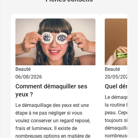
6,99 €
Blanc
6,99 €
Bleu
6,99 €
Bois doré
6,99 €
Brun
6,99 €
Beauté
Beauté
Ciel
06/08/2026
20/05/2026
6,99 €
Comment démaquiller ses
Quel démaqui
Gris
yeux ?
Le démaquillag
6,99 €
Noir
la routine beau
Le démaquillage des yeux est une
peau. Cependant
étape à ne pas négliger si vous
6,99 €
12,99 €
Olive
Noir
toujours simple
voulez conserver un regard reposé,
démaquillant c
frais et lumineux. Il existe de
6,99 €
12,99 €
Prune
Brun
nombreuses opt
nombreuses options en matière de