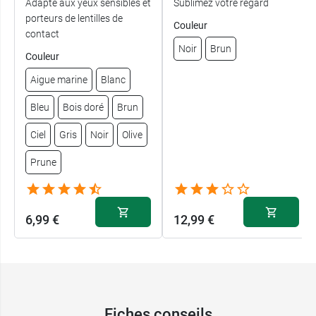
Adapté aux yeux sensibles et
Sublimez votre regard
porteurs de lentilles de
Couleur
contact
Noir
Brun
Couleur
Aigue marine
Blanc
Bleu
Bois doré
Brun
Ciel
Gris
Noir
Olive
Prune
6,99 €
12,99 €
6,99 €
Aigue marine
Fiches conseils