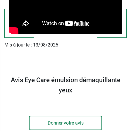
les yeux de Eye Care ?
Cette émulsion Eye care est composée de tensio-
actifs qui sont tous non ioniques, qui sont
équivalents au pH des larmes, à savoir 7,3. Elle
est aussi isotonique aux larmes, c’est-à-dire
Mis à jour le : 13/08/2025
qu’elle a la même pression osmotique que ces
dernières, n’entraînant ainsi ni sécheresse ni
larmoiement.
Découvrez le
Mascara Volumateur Eye Care
qui
Avis Eye Care émulsion démaquillante
prend soin des yeux sensibles, convenant
yeux
également au port de lentilles de contact.
Les
laboratoires Contapharm
conçoivent des
produits de soins et de maquillage destinés
aux yeux porteurs de lentilles de contact. Leur
Donner votre avis
gamme de produits
Eye Care Cosmetics
est