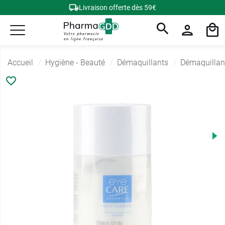
Livraison offerte dès 59€
Accueil
Hygiène - Beauté
Démaquillants
Démaquillan