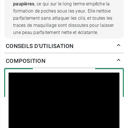
paupières
, ce qui sur le long terme empêche la
formation de poches sous les yeux. Elle nettoie
parfaitement sans attaquer les cils, et toutes les
traces de maquillage sont dissoutes pour laisser
une peau parfaitement nette et éclatante.
CONSEILS D'UTILISATION
Quelle est la spécificité de
l'émulsion démaquillante pour les
COMPOSITION
yeux de Eye Care ?
Eye Care émulsion démaquillante pour les
yeux est parfaitement adaptée à la physiologie
de l’œil, de sorte à ne lui causer aucun
désagrément.
Quelle est la composition
de l'émulsion démaquillante pour