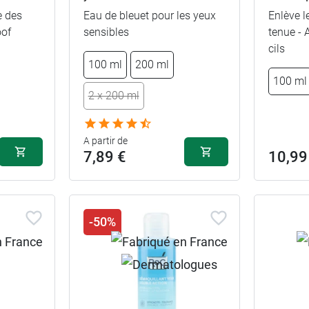
e des
Eau de bleuet pour les yeux
Enlève l
oof
sensibles
tenue - 
cils
100 ml
200 ml
100 ml
2 x 200 ml
A partir de
7,89 €
10,99
-50%