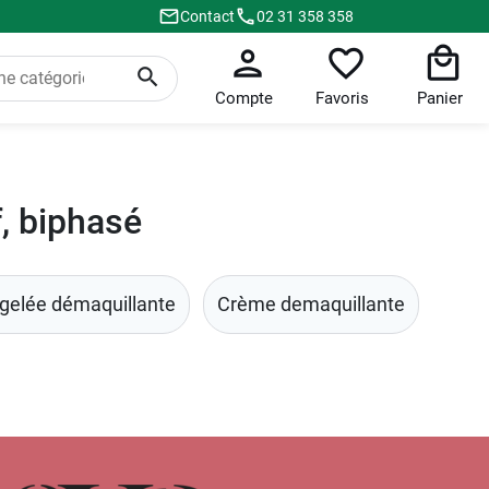
Contact
02 31 358 358
Compte
Favoris
Panier
, biphasé
 gelée démaquillante
Crème demaquillante