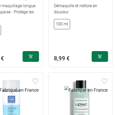
e maquillage longue
Démaquille et nettoie en
Apaise - Protège les
douceur
100 ml
 €
8,99 €