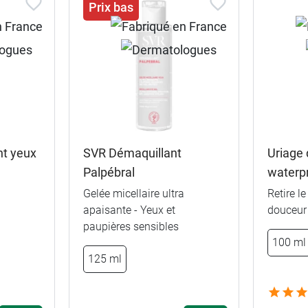
Prix bas
nt yeux
SVR Démaquillant
Uriage
Palpébral
waterp
Gelée micellaire ultra
Retire l
apaisante - Yeux et
douceur
paupières sensibles
100 ml
125 ml