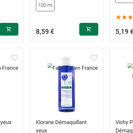
100 ml
8,59 €
5,19 
 yeux
Klorane Démaquillant
Vichy 
yeux
Démaqu