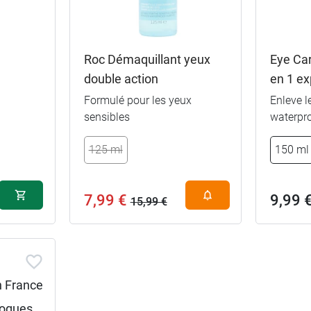
Roc Démaquillant yeux
Eye Ca
double action
en 1 e
Formulé pour les yeux
Enleve l
sensibles
waterpro
7,89 €
100 ml
125 ml
150 ml
9,99 €
200 ml
19,99 €
2 x 200 ml
7,99 €
9,99 
15,99 €