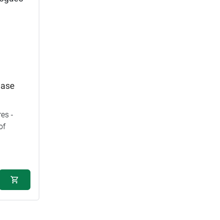
hase
es -
of