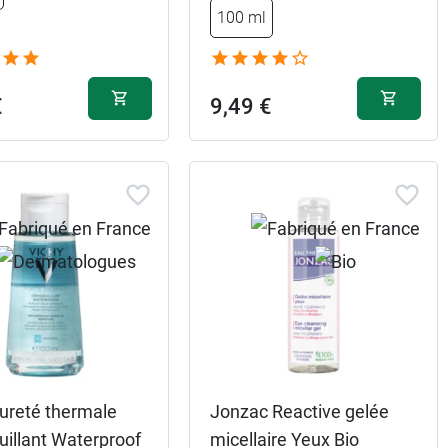
100 ml
€
9,49 €
Pureté thermale
Jonzac Reactive gelée
illant Waterproof
micellaire Yeux Bio