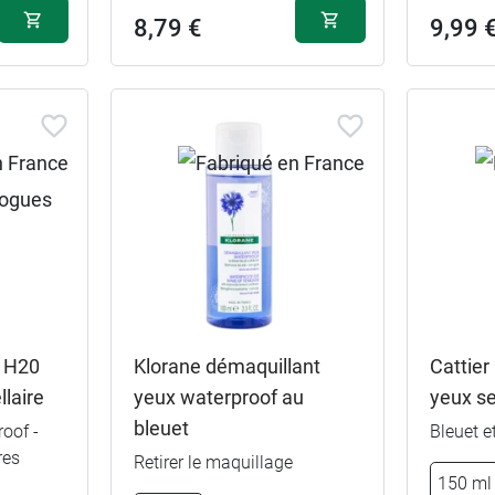
8,79 €
9,99 
e H20
Klorane démaquillant
Cattier
laire
yeux waterproof au
yeux se
bleuet
oof -
Bleuet e
res
Retirer le maquillage
150 ml