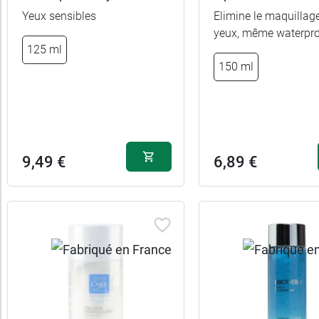
Yeux sensibles
Elimine le maquillag
yeux, même waterpr
125 ml
150 ml
9,49 €
6,89 €