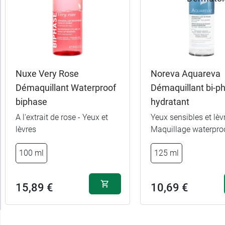
Nuxe Very Rose
Noreva Aquareva
Démaquillant Waterproof
Démaquillant bi-p
biphase
hydratant
A l'extrait de rose - Yeux et
Yeux sensibles et lèvr
lèvres
Maquillage waterpro
100 ml
125 ml
15,89 €
10,69 €