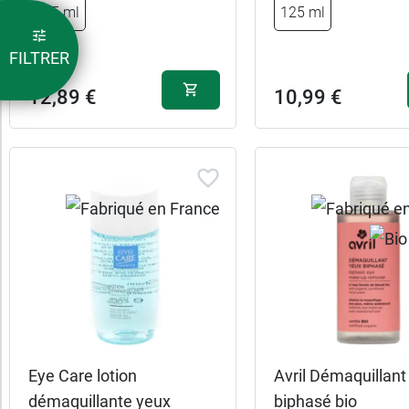
13,99 €
125 ml
125 ml
125 ml
FILTRER
27,99 €
2 x 125 ml
12,89 €
10,99 €
Eye Care lotion
Avril Démaquillant
démaquillante yeux
biphasé bio