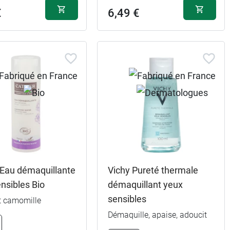
€
6,49 €
 Eau démaquillante
Vichy Pureté thermale
nsibles Bio
démaquillant yeux
sensibles
t camomille
Démaquille, apaise, adoucit