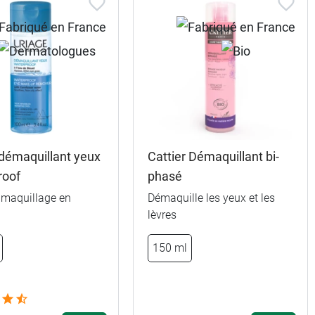
 démaquillant yeux
Cattier Démaquillant bi-
roof
phasé
e maquillage en
Démaquille les yeux et les
lèvres
150 ml