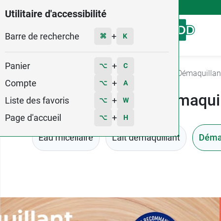
4,9
Voir les 58579 avis
Utilitaire d'accessibilité
Barre de recherche
Menu
+
⌘
K
Panier
+
⌥
C
Accueil
Hygiène - Beauté
Démaquillants
Démaquillan
Compte
+
⌥
A
Demaquil
Liste des favoris
+
⌥
W
Page d'accueil
+
⌥
H
Eau micellaire
Lait démaquillant
Démaq