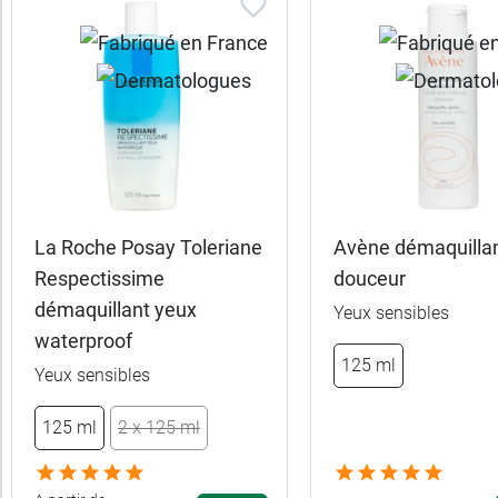
les
produits
Trier
Par défaut
trer
es
ltats
La Roche Posay Toleriane
Avène démaquilla
22
Respectissime
douceur
uits)
démaquillant yeux
Yeux sensibles
waterproof
Gamme
125 ml
Yeux sensibles
Marques
125 ml
2 x 125 ml
Fabriqué