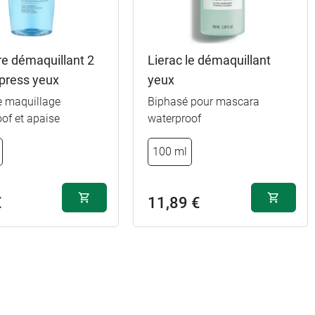
re démaquillant 2
Lierac le démaquillant
xpress yeux
yeux
e maquillage
Biphasé pour mascara
of et apaise
waterproof
100 ml
€
11,89 €