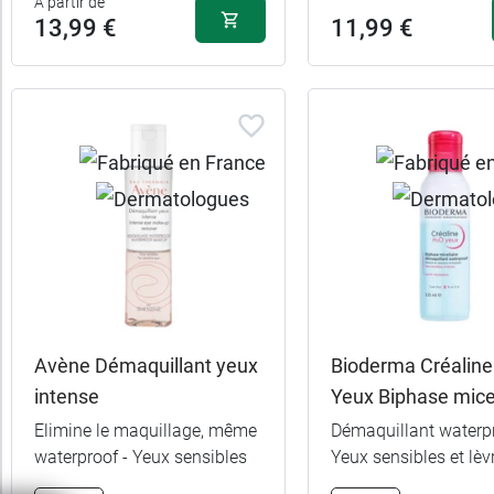
A partir de
en
13,99 €
11,99 €
France
Promotions
Bio
Caractéristiques
Convient
aux
Avène Démaquillant yeux
Bioderma Créalin
Recommandé
intense
Yeux Biphase micel
par
Elimine le maquillage, même
Démaquillant waterpr
waterproof - Yeux sensibles
Yeux sensibles et lèv
Texture