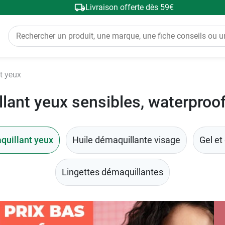
Livraison offerte dès 59€
t yeux
lant yeux sensibles, waterproof
uillant yeux
Huile démaquillante visage
Gel et
Lingettes démaquillantes