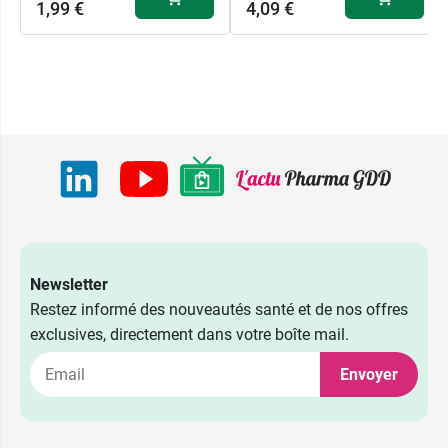
1,99 €
4,09 €
Newsletter
Restez informé des nouveautés santé et de nos offres
18G - 40 x 1,2
exclusives, directement dans votre boîte mail.
1,99 €
mm - Rose
Envoyer
19G - 25 x 1,1
1,99 €
mm - Crème
19G - 30 x 1,1