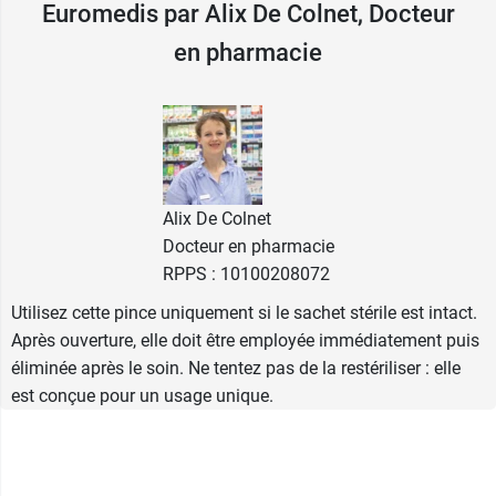
Euromedis par Alix De Colnet, Docteur
La pince anatomique Euromedis est
en pharmacie
conditionnée individuellement dans un
sachet
stérile
. Elle est stérilisée à l’oxyde d’éthylène et
doit être jetée après utilisation. Ce
fonctionnement à usage unique permet de
respecter les règles d’asepsie, notamment dans
les structures ne disposant pas de matériel de
stérilisation ou lors de soins réalisés à domicile.
Alix De Colnet
Docteur en pharmacie
Sa
surface externe crantée ou rainurée
RPPS : 10100208072
assure
une bonne prise en main et limite le risque de
Utilisez cette pince uniquement si le sachet stérile est intact.
glissement pendant le soin. Selon le modèle, les
Après ouverture, elle doit être employée immédiatement puis
extrémités peuvent être dotées de griffes pour
éliminée après le soin. Ne tentez pas de la restériliser : elle
renforcer la capacité de saisie.
est conçue pour un usage unique.
Caractéristiques :
Usage unique.
Conditionnement individuel stérile.