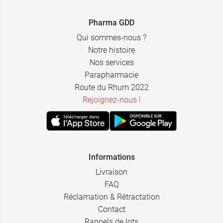
1,99 €
mm - Crème
Pharma GDD
19G - 40 x 1,1
1,99 €
Qui sommes-nous ?
mm - Crème
Notre histoire
20G - 25 x 0,9
1,99 €
Nos services
mm - Jaune
Parapharmacie
Route du Rhum 2022
20G - 40 x 0,9
1,99 €
mm - Jaune
Rejoignez-nous !
21G - 25 x 0,8
1,99 €
mm - Vert
21G - 40 x 0,8
1,99 €
mm - Vert
Informations
Livraison
22G - 30 x 0,7
1,99 €
FAQ
mm - Noir
Réclamation & Rétractation
22G - 40 x 0,7
1,99 €
Contact
mm - Noir
Rappels de lots