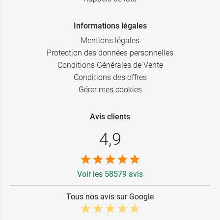
23G - 25 x 0,6
1,99 €
mm - Bleu
Informations légales
4,09 €
2 ml
Mentions légales
25G - 16 x 0,5
1,99 €
mm - Orange
Protection des données personnelles
5,49 €
5 ml
Conditions Générales de Vente
26G - 12 x
Conditions des offres
1,99 €
0,45 mm -
6,80 €
10 ml
Marron
Gérer mes cookies
30G - 12 x 0,3
2,99 €
8,90 €
20 ml
Avis clients
mm - Jaune
4,9
Voir les 58579 avis
Tous nos avis sur Google