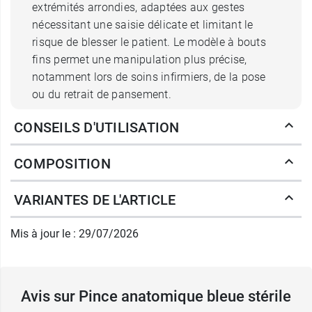
extrémités arrondies, adaptées aux gestes
nécessitant une saisie délicate et limitant le
risque de blesser le patient. Le modèle à bouts
fins permet une manipulation plus précise,
notamment lors de soins infirmiers, de la pose
ou du retrait de pansement.
CONSEILS D'UTILISATION
Ces pinces peuvent également être utilisées pour
certains gestes techniques comme l’ablation de
COMPOSITION
fils, selon les pratiques du professionnel de
santé et le protocole de soin appliqué. Leur
VARIANTES DE L'ARTICLE
conception en plastique bleu facilite leur
identification dans un environnement médical.
Mis à jour le : 29/07/2026
La pince antomique bleue
Euromedis : à usage unique pour
Avis sur Pince anatomique bleue stérile
limiter les contaminations