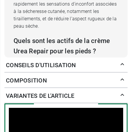
rapidement les sensations d'inconfort associées
à la sécheresse cutanée, notamment les
tiraillements, et de réduire l’aspect rugueux de la
peau sèche.
Quels sont les actifs de la crème
Urea Repair pour les pieds ?
Les pieds représentent l’une des zones les plus
CONSEILS D'UTILISATION
fréquemment exposées au dessèchement
cutané. La peau sèche n’est pas capable de
COMPOSITION
réguler correctement son hydratation, c’est
pourquoi elle a parfois besoin d'un petit coup de
VARIANTES DE L'ARTICLE
pouce. Cette crème réparatrice pour les pieds est
composée d'ingrédients qui vont venir nourrir et
régénérer l'épiderme. On retrouve notamment
dans la composition de la
glycérine
et de l’
urée
,
deux agents qui vont
hydrater la peau
en