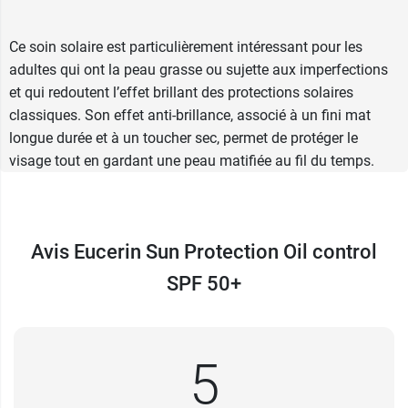
Fini mat longue durée
Toucher sec
Ce soin solaire est particulièrement intéressant pour les
Non grasse, non collante
adultes qui ont la peau grasse ou sujette aux imperfections
Peut servir de base de maquillage
et qui redoutent l’effet brillant des protections solaires
Non comédogène
classiques. Son effet anti-brillance, associé à un fini mat
Conditionnement :
Flacon-pompe de 50 ml
longue durée et à un toucher sec, permet de protéger le
visage tout en gardant une peau matifiée au fil du temps.
Pour hydrater la peau, pensez à l'
huile de douche
pH5 Eucerin
.
Avis Eucerin Sun Protection Oil control
SPF 50+
5