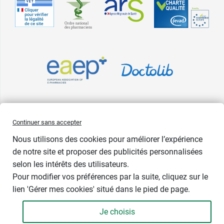
Pharma GDD adhère à la Fédération du e-commerce et de la vente à
Continuer sans accepter
distance (Fevad) et à sa charte qualité. La Fevad est membre du réseau
Nous utilisons des cookies pour améliorer l’expérience
européen Ecommerce Europe Trustmark.
de notre site et proposer des publicités personnalisées
Accessibilité
: partiellement conforme
selon les intérêts des utilisateurs.
Pour modifier vos préférences par la suite, cliquez sur le
lien 'Gérer mes cookies' situé dans le pied de page.
Contenance : 50 ml
Je choisis
12,89 €
-
+