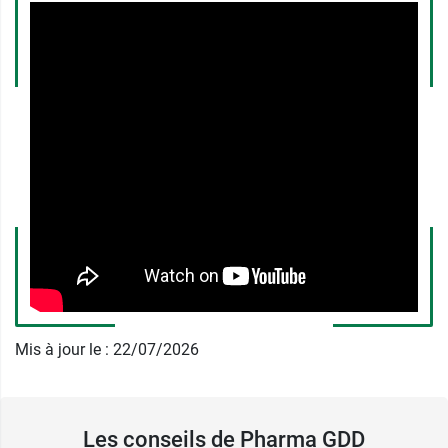
marque, pour filtrer les rayons UVA et UVB et leur
impact sur la peau. D’autre part, il contient
aussi un antioxydant qui inhibe l’agitation des
radicaux libres. Sa texture mélangeant gel et
crème est idéale pour une application homogène
sans aucune coulée tout en présentant
l’avantage de matifier la peau afin d’éviter tout
aspect gras. En effet, elle est formulée avec de la
carnitine et des microparticules absorbantes qui
aident à la régulation du sébum sur l’épiderme.
Elle laisse ainsi un toucher sec, quelques
minutes seulement après l’application.
Cette
crème solaire Sun Protection Oil control
Mis à jour le : 22/07/2026
SPF 50+ Eucerin
convient ainsi aux peaux
grasses et à tendance acnéique.
Les conseils de Pharma GDD
Caractéristiques :