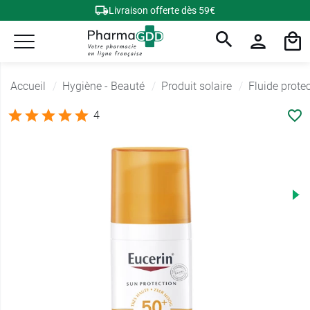
Livraison offerte dès 59€
Accueil
Hygiène - Beauté
Produit solaire
Fluide protec
4