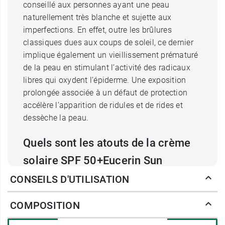
conseillé aux personnes ayant une peau
naturellement très blanche et sujette aux
imperfections. En effet, outre les brûlures
classiques dues aux coups de soleil, ce dernier
implique également un vieillissement prématuré
de la peau en stimulant l’activité des radicaux
libres qui oxydent l’épiderme. Une exposition
prolongée associée à un défaut de protection
accélère l’apparition de ridules et de rides et
dessèche la peau.
Quels sont les atouts de la crème
solaire SPF 50+Eucerin Sun
Protection Oil Control ?
CONSEILS D'UTILISATION
Ce
gel-crème solaire Sun Protection Oil control
COMPOSITION
SPF 50+ Eucerin
s’appuie sur l’
Advanced
Spectral Technology
, mise au point par la