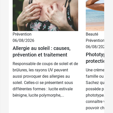
Prévention
Beauté
06/08/2026
Prévention
06/08/2026
Allergie au soleil : causes,
Phototype e
prévention et traitement
protection s
Responsable de coups de soleil et de
brûlures, les rayons UV peuvent
Une crème solai
aussi provoquer des allergies au
famille ou à pa
soleil. Celles-ci se présentent sous
Sachez que tou
différentes formes : lucite estivale
possède pas f
bénigne, lucite polymorphe,...
phototype. Il e
connaître votre
pouvoir choisir.