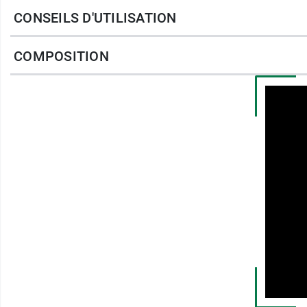
CONSEILS D'UTILISATION
Vous pouvez utiliser en complément le
gel 
COMPOSITION
Testée dermatologiquement
Conditionnement
: Tube de 200 ml