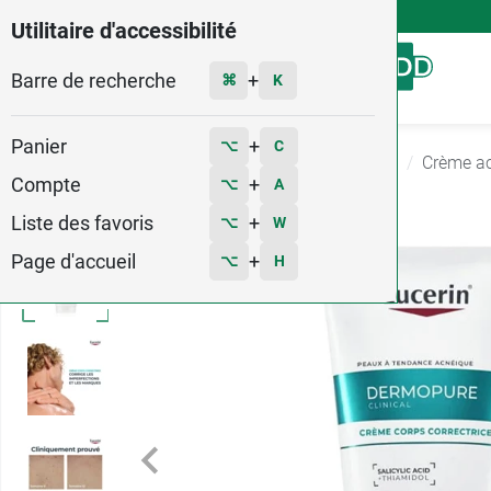
4,9
Voir les 58579 avis
Utilitaire d'accessibilité
Barre de recherche
Menu
+
⌘
K
Panier
+
⌥
C
Accueil
Hygiène - Beauté
Anti imperfections
Crème a
Compte
+
⌥
A
Liste des favoris
+
⌥
W
Page d'accueil
+
⌥
H