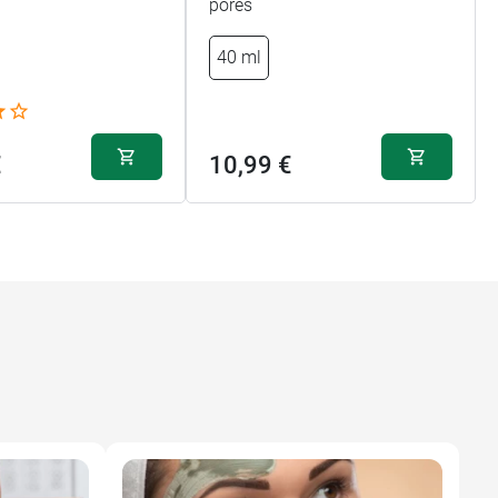
pores
40 ml
€
10,99 €