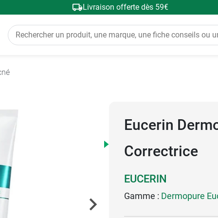
Livraison offerte dès 59€
cné
Eucerin Derm
Correctrice
EUCERIN
Gamme :
Dermopure Euc