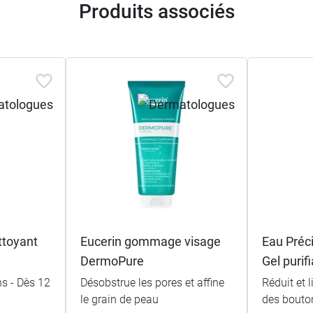
Produits associés
ttoyant
Eucerin gommage visage
Eau Préc
DermoPure
Gel purif
s - Dès 12
Désobstrue les pores et affine
Réduit et l
le grain de peau
des bouto