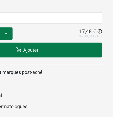
17,48 €
+
Soit 87,40 € / litre
Ajouter
et marques post-acné
l
ermatologues