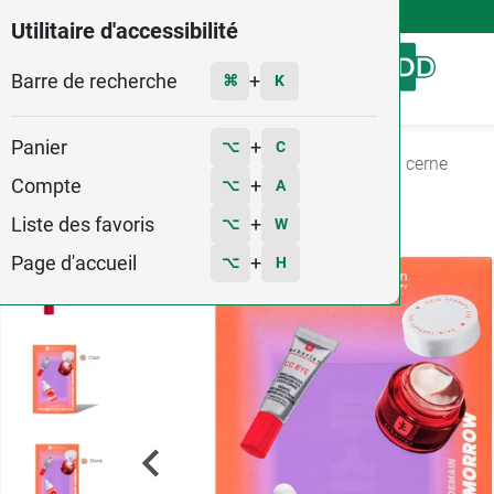
4,9
Voir les 58579 avis
Utilitaire d'accessibilité
Barre de recherche
Menu
+
⌘
K
Panier
+
⌥
C
Accueil
Hygiène - Beauté
Maquillage
Anti cerne
Compte
+
⌥
A
Liste des favoris
+
⌥
W
Page d'accueil
+
⌥
H