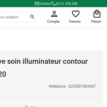
Contact
02 31 358 358
Compte
Favoris
Panier
e soin illuminateur contour
20
Référence :
3253581869987