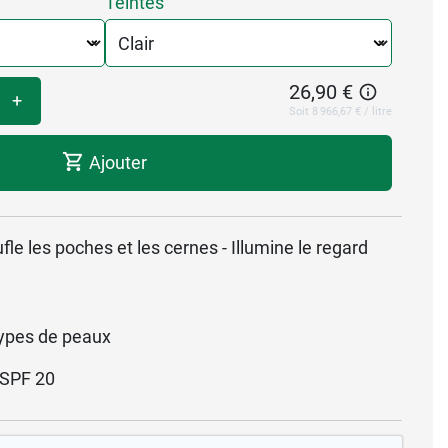
Teintes
26,90 €
+
Soit 8 966,67 € / litre
Ajouter
fle les poches et les cernes - Illumine le regard
ypes de peaux
SPF 20