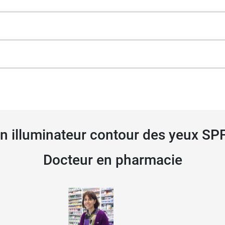
acune des teintes.
 démaquillant fondant Erborian
à la Centella, qui convi
talmologique.
in illuminateur contour des yeux S
Docteur en pharmacie
3 ml CC Eye Clair + 1 flacon de 10 ml de sérum nuit Skin
3 ml CC Eye Doré + 1 flacon de 10 ml de sérum nuit Skin 