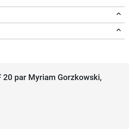
ent pour le visage et pour les yeux.
PF 20 par Myriam Gorzkowski,
 Therapy + 1 pot de 15 ml de crème yeux Skin
Therapy + 1 pot de 15 ml de crème yeux Skin