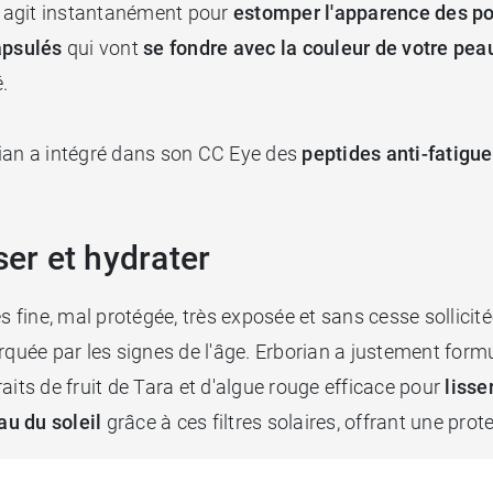
 agit instantanément pour
estomper l'apparence des poc
apsulés
qui vont
se fondre avec la couleur de votre pea
.
rian a intégré dans son CC Eye des
peptides anti-fatigue
ser et hydrater
rès fine, mal protégée, très exposée et sans cesse solli
rquée par les signes de l'âge. Erborian a justement form
aits de fruit de Tara et d'algue rouge efficace pour
lisse
au du soleil
grâce à ces filtres solaires, offrant une prot
r des yeux CC Eye Erborian par un soin de nuit multi p