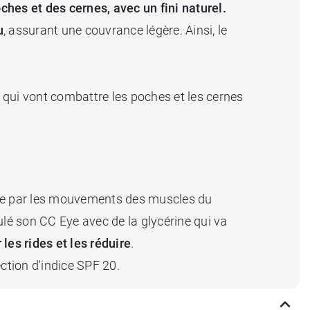
hes et des cernes, avec un fini naturel.
u
, assurant une couvrance légère. Ainsi, le
qui vont combattre les poches et les cernes
citée par les mouvements des muscles du
ulé son CC Eye avec de la glycérine qui va
r les rides et les réduire
.
ection d'indice SPF 20.
erfecteur Skin Therapy et une crème yeux