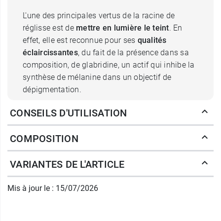
L'une des principales vertus de la racine de
réglisse est de
mettre en lumière le teint
. En
effet, elle est reconnue pour ses
qualités
éclaircissantes
, du fait de la présence dans sa
composition, de glabridine, un actif qui inhibe la
synthèse de mélanine dans un objectif de
dépigmentation.
CONSEILS D'UTILISATION
Elle est accompagnée, dans cette tâche, par des
perles minérales qui, par leurs pigments violets,
COMPOSITION
camouflent les taches brunes
. La
centella
asiatica
, véritable icône de la marque Erborian,
VARIANTES DE L'ARTICLE
fait valoir ses qualités antioxydantes anti
inflammatoires pour
apaiser les irritations
Mis à jour le : 15/07/2026
cutanées
et redonner à votre visage tout son
confort.