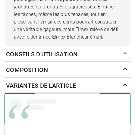
jaunâtres ou brunâtres disgracieuses. Eliminer
les taches, même les plus tenaces, tout en
préservant l'émail des dents pourrait constituer
une véritable gageure, mais Elmex relève ce défi
avec le dentifrice Elmex Blancheur émail.
Quels sont les atouts du dentifrice
CONSEILS D'UTILISATION
Blancheur émail Elmex ?
COMPOSITION
Le dentifrice Elmex émail Professional Blancheur
émail va
raviver l'éclat naturel
de vos dents tout
VARIANTES DE L'ARTICLE
en prenant le plus grand soin de l'émail dentaire.
Pour ce faire, il tire parti d'une technologie de
blanchiment des dents unique !
Non abrasive
,
elle est activée naturellement par des
enzymes
qui permettent d'éliminer les taches les plus
récalcitrantes tout en douceur. Cette technologie
révolutionnaire permet de venir à bout de jusqu'à