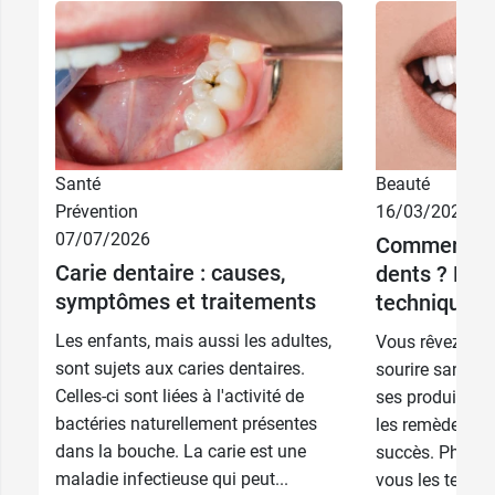
Santé
Beauté
Prévention
16/03/2026
07/07/2026
Comment bl
6,49 €
75 ml
Carie dentaire : causes,
dents ? Les
symptômes et traitements
techniques
10,14 €
2 x 75 ml
Les enfants, mais aussi les adultes,
Vous rêvez de 
sont sujets aux caries dentaires.
sourire sans co
Celles-ci sont liées à l'activité de
ses produits d’
bactéries naturellement présentes
les remèdes nat
dans la bouche. La carie est une
succès. Pharma
maladie infectieuse qui peut...
vous les techni