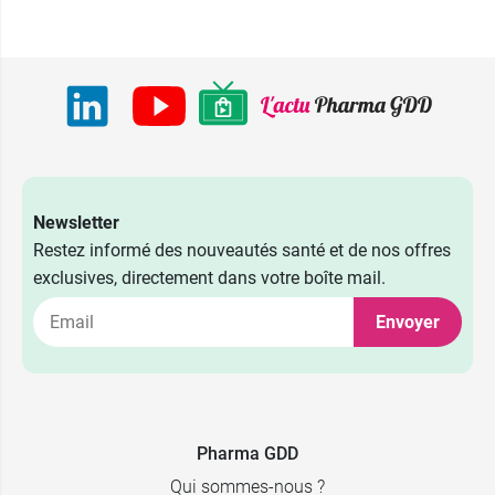
Newsletter
Restez informé des nouveautés santé et de nos offres
exclusives, directement dans votre boîte mail.
Envoyer
6,49 €
75 ml
Pharma GDD
10,14 €
2 x 75 ml
Qui sommes-nous ?