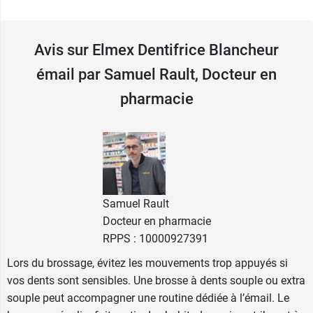
Protège l'émail dentaire.
Adapté aux personnes souffrant de
sensibilité dentaire.
Avis sur Elmex Dentifrice Blancheur
Usage quotidien.
Contient du monofluorophosphate de
émail par Samuel Rault, Docteur en
-
sodium (1450 ppm F
).
pharmacie
Fabriqué de manière responsable.
Et pour protéger l'émail de vos dents, pensez à la
brosse à dents extra souple Elmex Opti Email
.
Conditionnement au choix :
Samuel Rault
Tube de 75 ml
Docteur en pharmacie
Lot de 2 tubes de 75 ml
RPPS : 10000927391
Lors du brossage, évitez les mouvements trop appuyés si
vos dents sont sensibles. Une brosse à dents souple ou extra
souple peut accompagner une routine dédiée à l’émail. Le