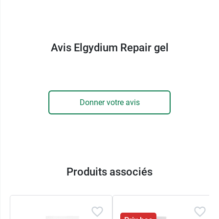
d’accès. Une petite noisette de gel suffit
généralement pour enrober la plupart des
aphtes.
Avis Elgydium Repair gel
Dispositif médical avec marquage CE 0459.
Contenance :
15 ml.
Donner votre avis
Pour éviter les irritations dues au port d'un
appareil, pensez à la
cire orthodontique
Elgydium
.
Produits associés