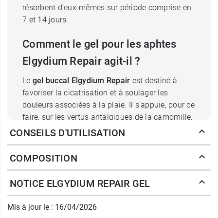
résorbent d’eux-mêmes sur période comprise en
7 et 14 jours.
Comment le gel pour les aphtes
Elgydium Repair agit-il ?
Le
gel buccal Elgydium Repair
est destiné à
favoriser la cicatrisation et à soulager les
douleurs associées à la plaie. Il s’appuie, pour ce
faire, sur les vertus antalgiques de la camomille.
Grâce à sa texture gel, il forme sur l’aphte un film
CONSEILS D'UTILISATION
homogène qui protège la plaie des bactéries
susceptibles de l’infecter pendant la
COMPOSITION
cicatrisation. Contenant de la glycérine,
Elgydium Repair
hydrate la muqueuse et stimule
NOTICE ELGYDIUM REPAIR GEL
la régénération cellulaire. Grâce à sa nature non
fluide, son application est, par ailleurs, facilitée,
Mis à jour le : 16/04/2026
en particulier dans les zones les plus difficiles