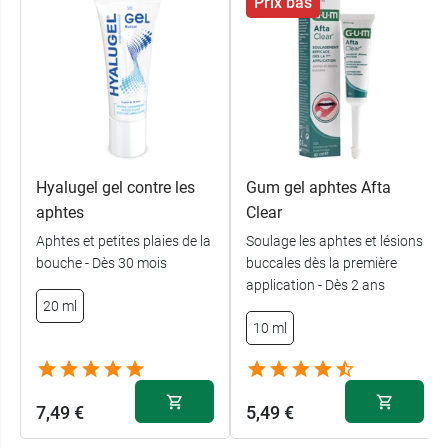
Prix bas
Hyalugel gel contre les
Gum gel aphtes Afta
aphtes
Clear
Aphtes et petites plaies de la
Soulage les aphtes et lésions
bouche - Dès 30 mois
buccales dès la première
application - Dès 2 ans
20 ml
10 ml
7,49 €
5,49 €