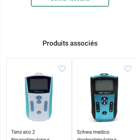
Pathologies cardiaques avérées.
Pathologies auriculaires.
Antécédent d'épilepsie.
Femme enceinte.
Caractéristiques :
Produits associés
Dispositif médical de classe 1.
Référence 101013.
Compatibilité :
avec les appareils TENS Eco 2,
UROstim 2, TENS Eco Plus et TENS Ecomodyn.
Conditionnement :
1 sachet contenant 1
électrode + 1 notice.
Tens eco 2
Schwa medico
Neurostimulateur
électrostimulateur