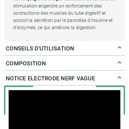
stimulation engendre un renforcement des
contractions des muscles du tube digestif et
accroit la sécrétion par le pancréas d'insuline et
d'enzymes, ce qui améliore la digestion.
L'une des branches du nerf vague innerve une
CONSEILS D'UTILISATION
petite zone du pavillon de l'oreille : la
Cymba
conchae
. C'est donc une zone idéale pour
COMPOSITION
accueillir une électrode pour l'électrostimulation.
Pourquoi utiliser cette électrode
NOTICE ELECTRODE NERF VAGUE
auriculaire Nerf vague ?
Cette électrode de type bouchon est
spécialement conçue pour être posée dans la
Cymba conchae
(et non pas dans le conduit
auditif). C'est par elle que les signaux électriques
vont atteindre le nerf vague pour le stimuler.