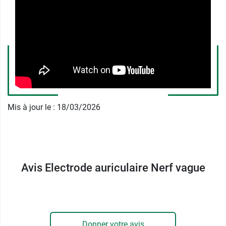
Cette électrode a une
durée de vie limitée
; elle
permet
15 à 20 utilisations
. Elle est donc idéale
pour tester l'électrostimulation du nerf vague et
en identifier les bénéfices éventuels. Si
l'expérience est concluante, deux possibilités :
continuer à utiliser des électrodes bouchons à
durée de vie limitée, ou opter pour l'
électrode
3DTS
, conçue pour une utilisation sur le long
Mis à jour le : 18/03/2026
terme.
Contre-indications :
Patient équipé d'un dispositif médical
Avis Electrode auriculaire Nerf vague
implantable.
Patient avec des capacités cognitives
altérées.
Présence de problèmes de peau dans la
zone de la Cymba conchae.
Donner votre avis