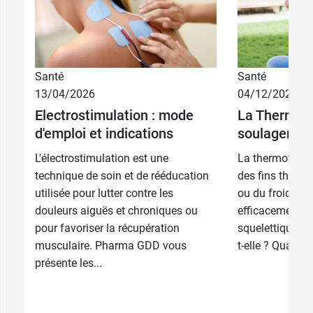
Santé
Santé
13/04/2026
04/12/2025
Electrostimulation : mode
La Thermoth
d'emploi et indications
soulager la 
L'électrostimulation est une
La thermothéra
technique de soin et de rééducation
des fins thérap
utilisée pour lutter contre les
ou du froid. Ell
douleurs aiguës et chroniques ou
efficacement l
pour favoriser la récupération
squelettiques.
musculaire. Pharma GDD vous
t-elle ? Quand fau
présente les...