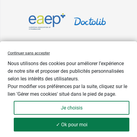
Pharma GDD adhère à la Fédération du e-commerce et de la vente à
Continuer sans accepter
distance (Fevad) et à sa charte qualité. La Fevad est membre du réseau
Nous utilisons des cookies pour améliorer l’expérience
européen Ecommerce Europe Trustmark.
de notre site et proposer des publicités personnalisées
Accessibilité
: partiellement conforme
selon les intérêts des utilisateurs.
Pour modifier vos préférences par la suite, cliquez sur le
lien 'Gérer mes cookies' situé dans le pied de page.
Je choisis
-
+
33,99 €
✓ Ok pour moi
Ajouter