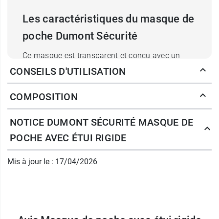
Les caractéristiques du masque de
poche Dumont Sécurité
Ce masque est transparent et conçu avec un
bourrelet pré-gonflé qui facilite l'application et
CONSEILS D'UTILISATION
offre une parfaite étanchéité. Il est équipé
d'un élastique de maintien et d'un
raccord pour
COMPOSITION
oxygène
si le patient a besoin d'un apport en
oxygène supplémentaire.
NOTICE DUMONT SÉCURITÉ MASQUE DE
POCHE AVEC ÉTUI RIGIDE
Il est adapté à la réalisation de la ventilation
pendant une réanimation aussi bien sur un
Mis à jour le : 17/04/2026
enfant que sur un adulte.
Le masque de poche, disposé dans son étui
rigide est facile à ranger et à sortir, il vous fera
donc gagner un temps précieux pour débuter la