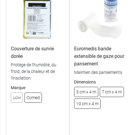
Couverture de survie
Euromedis bande
dorée
extensible de gaze pour
pansement
Protège de l'humidité, du
froid, de la chaleur et de
Maintien des pansements
l'insolation
Dimensions
Marque
5 cm x 4 m
7 cm x 4 m
LCH
Comed
10 cm x 4 m