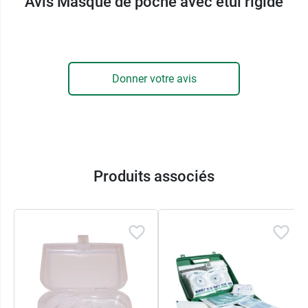
Avis Masque de poche avec étui rigide
réanimation de la victime. Par ailleurs, les
instructions d'utilisation
sont imprimées sur
l'étui.
Donner votre avis
Ce produit doit être utilisé par des
intervenants
formés aux méthodes de RCP
.
Dispositif médical de Classe 2a
Autre équipement similaire disponible chez
Produits associés
Dumont Sécurité, l'
insufflateur manuel à usage
unique
permet de ventiler un patient à la main.