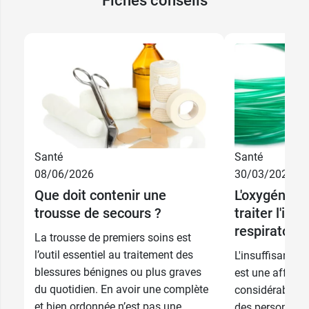
Fiches conseils
Santé
Santé
08/06/2026
30/03/2026
Que doit contenir une
L'oxygénoth
trousse de secours ?
traiter l'ins
respiratoire
La trousse de premiers soins est
l’outil essentiel au traitement des
L'insuffisance 
blessures bénignes ou plus graves
est une affecti
du quotidien. En avoir une complète
considérablemen
et bien ordonnée n’est pas une
des personnes a