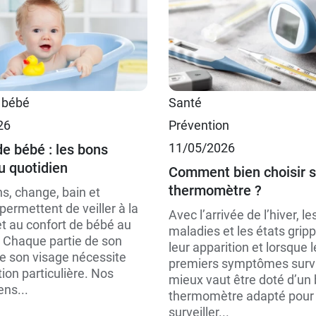
8,49 €
1 L
 bébé
Santé
5,49 €
500 ml
26
Prévention
11/05/2026
de bébé : les bons
u quotidien
Comment bien choisir 
thermomètre ?
ns, change, bain et
ermettent de veiller à la
Avec l’arrivée de l’hiver, le
et au confort de bébé au
maladies et les états grip
. Chaque partie de son
leur apparition et lorsque 
de son visage nécessite
premiers symptômes surv
ion particulière. Nos
mieux vaut être doté d’un
ns...
thermomètre adapté pour
surveiller...