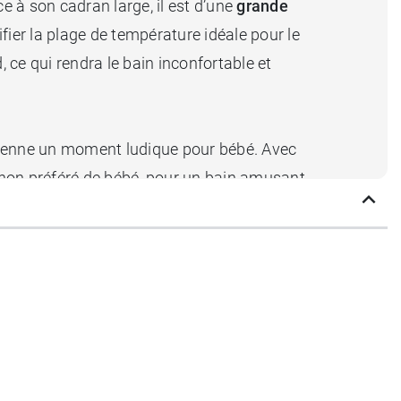
ce à son cadran large, il est d’une
grande
fier la plage de température idéale pour le
d, ce qui rendra le bain inconfortable et
evienne un moment ludique pour bébé. Avec
gnon préféré de bébé, pour un bain amusant
curitaires.
bout sécurité Dodie
en coton bio.