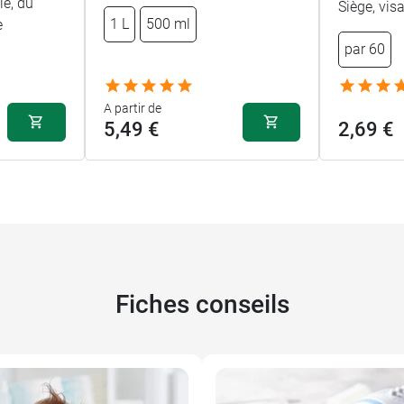
le, du
Siège, vis
1 L
500 ml
e
par 60
A partir de
5,49 €
2,69 €
Fiches conseils