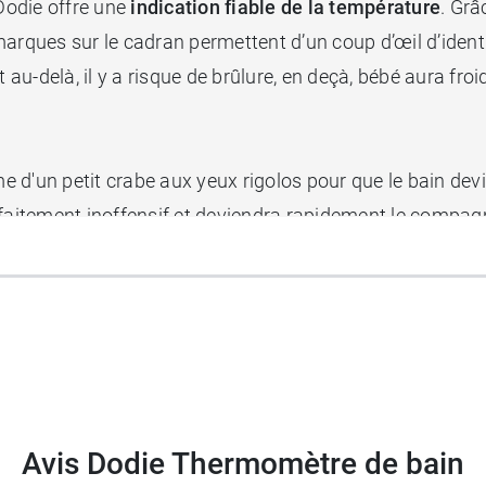
Dodie offre une
indication fiable de la température
. Grâ
 marques sur le cadran permettent d’un coup d’œil d’identi
 au-delà, il y a risque de brûlure, en deçà, bébé aura froi
e d'un petit crabe aux yeux rigolos pour que le bain d
arfaitement inoffensif et deviendra rapidement le compa
 depuis cette date grâce à ses produits innovants et sé
te sécurité, Dodie vous propose les
Cotons-tiges avec em
Avis Dodie Thermomètre de bain