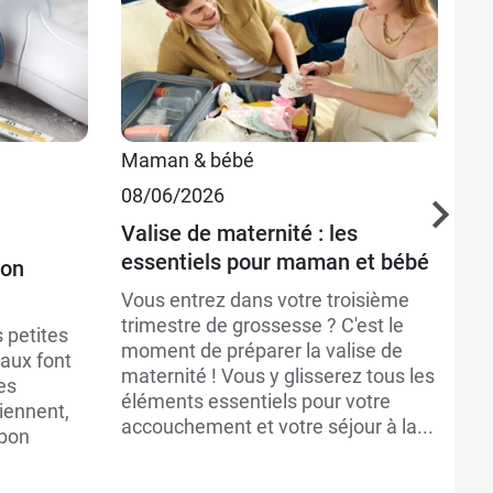
Maman & bébé
M
08/06/2026
11
Valise de maternité : les
Pu
essentiels pour maman et bébé
po
son
Vous entrez dans votre troisième
L'
trimestre de grossesse ? C'est le
év
s petites
moment de préparer la valise de
pr
paux font
maternité ! Vous y glisserez tous les
pr
les
éléments essentiels pour votre
si
iennent,
accouchement et votre séjour à la...
ph
 bon
da