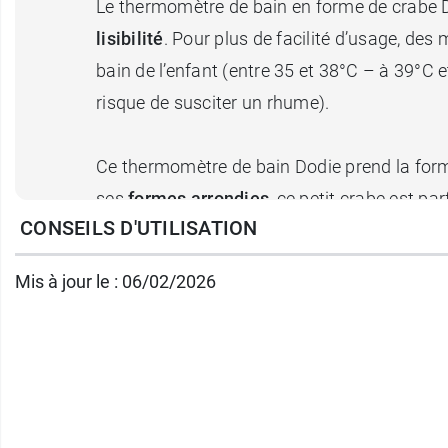
Le thermomètre de bain en forme de crabe 
lisibilité
. Pour plus de facilité d’usage, des
bain de l’enfant (entre 35 et 38°C – à 39°C et
risque de susciter un rhume).
Ce thermomètre de bain Dodie prend la form
ses
formes arrondies
, ce petit crabe est p
CONSEILS D'UTILISATION
et surtout à la température idéale.
Mis à jour le : 06/02/2026
Fondée en 1958, Dodie accompagne les bébés
Et pour nettoyer les oreilles de bébé en tou
Conditionnement
: vendu à l'unité