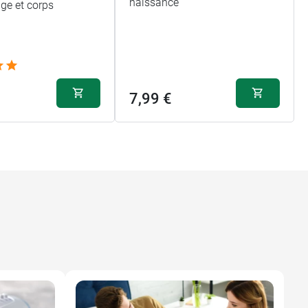
naissance
age et corps
7,99 €