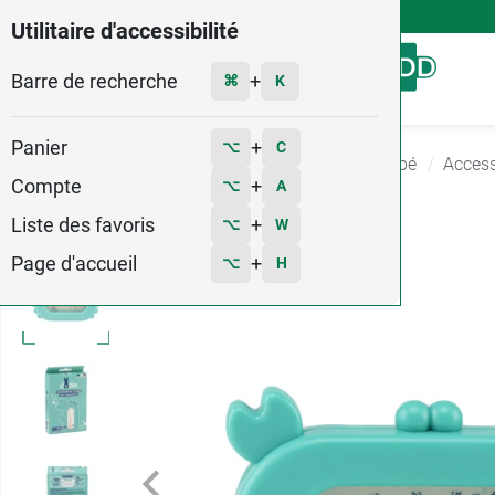
4,9
Voir les 58579 avis
Utilitaire d'accessibilité
Barre de recherche
Menu
+
⌘
K
Panier
+
⌥
C
Accueil
Bébé - Grossesse
Toilette et bain bébé
Access
Compte
+
⌥
A
1
Liste des favoris
+
⌥
W
Page d'accueil
+
⌥
H