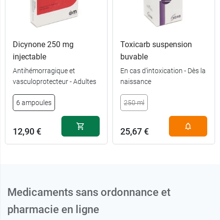
Dicynone 250 mg
Toxicarb suspension
injectable
buvable
Antihémorragique et
En cas d'intoxication - Dès la
3,54 €
250 ml
vasculoprotecteur - Adultes
naissance
6 ampoules
250 ml
3,93 €
500 ml
12,90 €
25,67 €
Medicaments sans ordonnance et
pharmacie en ligne