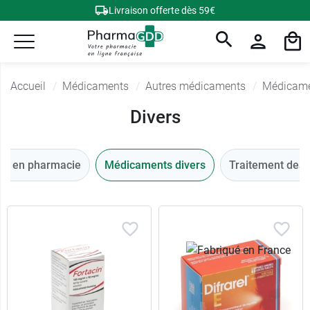
Livraison offerte dès 59€
Accueil
Médicaments
Autres médicaments
Médicame
Divers
re en pharmacie
Médicaments divers
Traitement des 