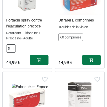
Fortacin spray contre
Difrarel E comprimés
l'éjaculation précoce
Troubles de la vision
Retardant - Lidocaïne +
60 comprimés
Prilocaïne - Adulte
5 ml
44,99 €
14,99 €