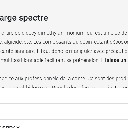
large spectre
lorure de didécyldiméthylammonium, qui est un biocide po
ue, algicide, etc. Les composants du désinfectant désodo
urité sanitaire. Il faut donc le manipuler avec précautio
 multipositionnable facilitant sa préhension. Il
laisse un
diée aux professionnels de la santé. Ce sont des produi
ur, aérosol, bidon,etc… Pour la désinfection des instrum
 SPRAY