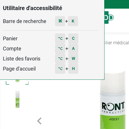
4,9
Voir les 58579 avis
Utilitaire d'accessibilité
Barre de recherche
Menu
+
⌘
K
Panier
+
⌥
C
Accueil
Matériel médical
Fournitures et mobilier médica
Compte
+
⌥
A
Liste des favoris
+
⌥
W
Page d'accueil
+
⌥
H