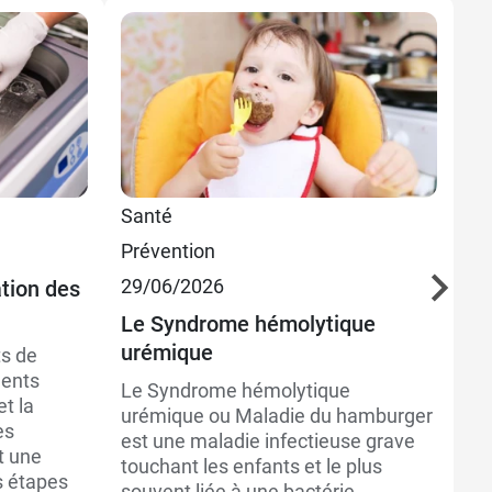
2
5
9,59 €
75 ml
1
Santé
Sa
17,29 €
200 ml
2
Prévention
M
29/06/2026
Pr
ation des
34,49 €
500 ml
5
16
Le Syndrome hémolytique
urémique
ts de
Co
ments
tr
Le Syndrome hémolytique
et la
urémique ou Maladie du hamburger
La
es
est une maladie infectieuse grave
in
t une
touchant les enfants et le plus
re
s étapes
souvent liée à une bactérie