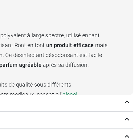
lyvalent à large spectre, utilisé en tant
risant Ront en font
un produit efficace
mais
n. Ce désinfectant désodorisant est facile
 parfum agréable
après sa diffusion.
ts de qualité sous différents
ents médicaux, pensez à l'
alcool