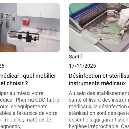
Santé
26
17/11/2025
médical : quel mobilier
Désinfection et stérilis
el choisir ?
instruments médicaux
iper au mieux votre
Au sein des établissemen
édical, Pharma GDD fait le
santé utilisant des instru
 tous les équipements
médicaux, la désinfection 
bles à l'exercice de votre
stérilisation sont des gest
 : mobilier, matériel de
essentiels qui garantissen
iagnostic,
hygiène irréprochable. Ce