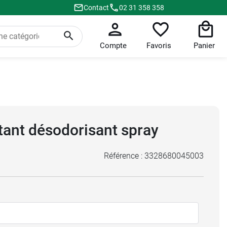
Contact
02 31 358 358
Compte
Favoris
Panier
tant désodorisant spray
Référence :
3328680045003