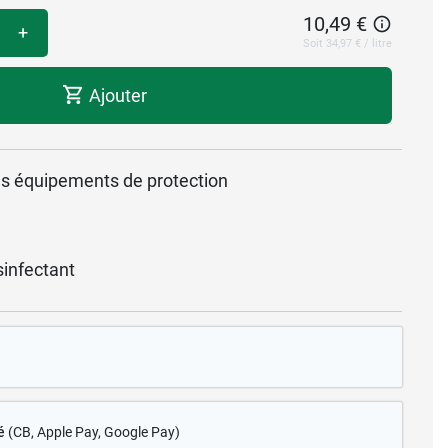
10,49 €
+
Soit 34,97 € / litre
Ajouter
les équipements de protection
infectant
é
(CB
, Apple Pay, Google Pay)