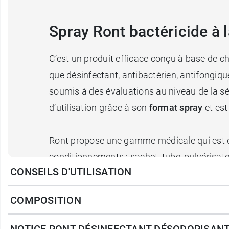
Spray Ront bactéricide à 
C’est un produit efficace conçu à base de ch
que désinfectant, antibactérien, antifongiq
soumis à des évaluations au niveau de la séc
d’utilisation grâce à son
format spray
et est
Ront propose une gamme médicale qui est dé
conditionnements : sachet, tube, pulvérisate
CONSEILS D'UTILISATION
isopropylique 70% en flacon pompe
.
COMPOSITION
Conditionnement
: Spray de 300 ml
NOTICE RONT DÉSINFECTANT DÉSODORISANT