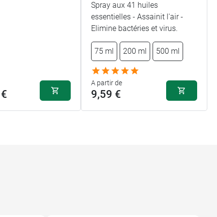
Spray aux 41 huiles
essentielles - Assainit l'air -
Elimine bactéries et virus.
75 ml
200 ml
500 ml
A partir de
 €
9,59 €