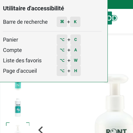
4,9
Voir les 58579 avis
Utilitaire d'accessibilité
Barre de recherche
Menu
+
⌘
K
Panier
+
⌥
C
Accueil
Soins
Alcool médical
Compte
+
⌥
A
9
Liste des favoris
+
⌥
W
Page d'accueil
+
⌥
H