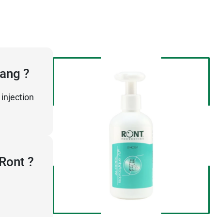
sang ?
 injection
 Ront ?