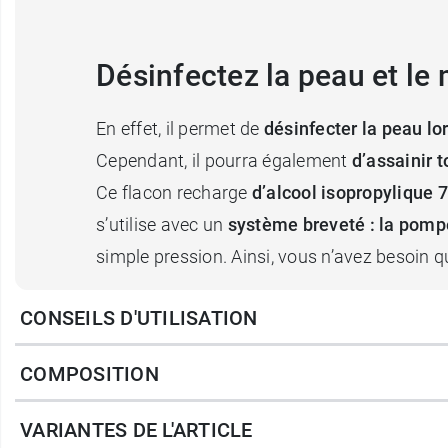
Désinfectez la peau et le 
En effet, il permet de
désinfecter la peau lo
Cependant, il pourra également
d’assainir 
Ce flacon recharge
d’alcool isopropylique 
s’utilise avec un
système breveté : la pomp
simple pression. Ainsi, vous n’avez besoin q
CONSEILS D'UTILISATION
La marque propose des solutions pour la dés
COMPOSITION
Conditionnement au choix :
Flacon avec pompe dish de 250 ml
VARIANTES DE L'ARTICLE