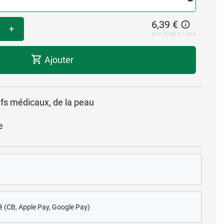
6,39 €
+
Soit 25,56 € / litre
Ajouter
ifs médicaux, de la peau
e
é
(CB
, Apple Pay, Google Pay)