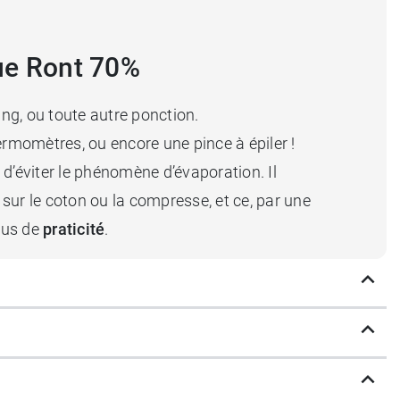
que Ront 70%
ang, ou toute autre ponction.
hermomètres, ou encore une pince à épiler !
ut d’éviter le phénomène d’évaporation. Il
sur le coton ou la compresse, et ce, par une
plus de
praticité
.
ple le
spray Ront de chlorhexidine
.