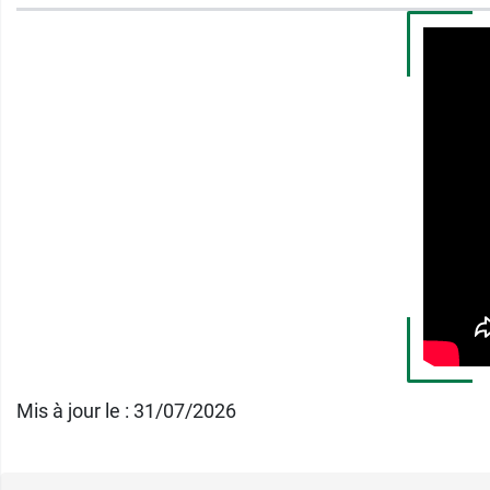
Flacon avec pompe dish de 500 ml
Bidon de 1 litre avec bouchon classiqu
Bidon de 2 litres
Bidon de 5 litres
Mis à jour le : 31/07/2026