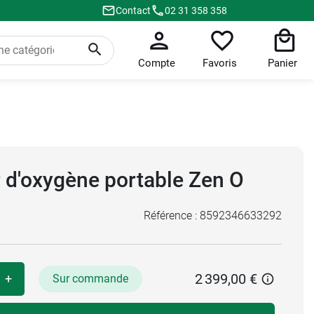
Contact
02 31 358 358
Compte
Favoris
Panier
 d'oxygène portable Zen O
Référence :
8592346633292
2 399,00 €
+
Sur commande