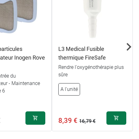
4h00
3h20
2h40
particules
L3 Medical Fusible
ateur Inogen Rove
thermique FireSafe
6h00
Rendre l'oxygénothérapie plus
3h00
sûre
ntrée du
teur - Maintenance
A l'unité
1h30
e 6
€
8,39 €
16,79 €