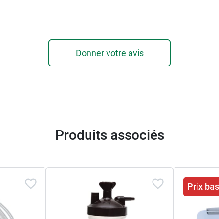
me uni)
gare
Donner votre avis
Produits associés
Conc
Prix ba