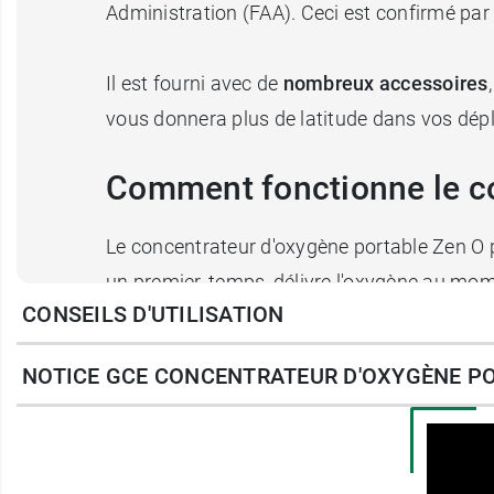
Administration (FAA). Ceci est confirmé par
Il est fourni avec de
nombreux accessoires
vous donnera plus de latitude dans vos dé
Comment fonctionne le co
Le concentrateur d'oxygène portable Zen O 
un premier, temps, délivre l'oxygène au mome
CONSEILS D'UTILISATION
Le mode continu offre un
débit allant de 0,5
NOTICE GCE CONCENTRATEUR D'OXYGÈNE PO
nécessaire à un patient est défini par le p
Mais ce qui fait la particularité de ce modèl
d'oxygène délivrée si la fréquence respira