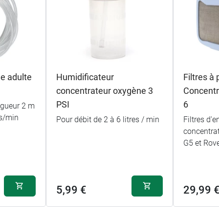
e adulte
Humidificateur
Filtres à 
concentrateur oxygène 3
Concentr
PSI
6
ngueur 2 m
es/min
Pour débit de 2 à 6 litres / min
Filtres d'e
concentra
G5 et Rov
5,99 €
29,99 
m × 313 mm