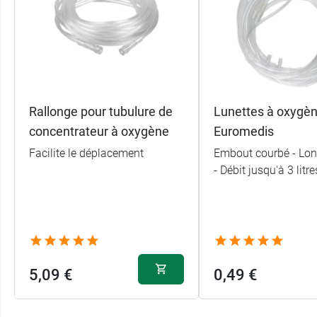
Pulsé 4.0*
Pulsé 5.0*
Pulsé 6.0*
Rallonge pour tubulure de
Lunettes à oxygèn
concentrateur à oxygène
Euromedis
Continu 0.5
Facilite le déplacement
Embout courbé - Lo
Continu 1.0
- Débit jusqu'à 3 litr
Continu 2.0
5,09 €
0,49 €
Paramètres techniques :
Dimensions (l×p×h) : 212 mm × 168 m