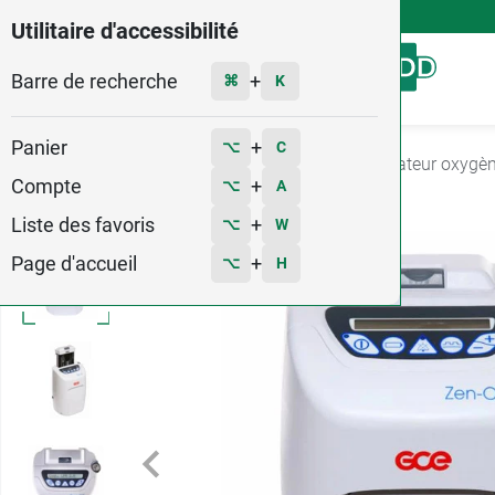
4,9
Voir les 58579 avis
Utilitaire d'accessibilité
Barre de recherche
Menu
+
⌘
K
Panier
+
⌥
C
Accueil
Soins
Oxygénothérapie
Concentrateur oxygèn
Compte
+
⌥
A
Liste des favoris
+
⌥
W
Page d'accueil
+
⌥
H