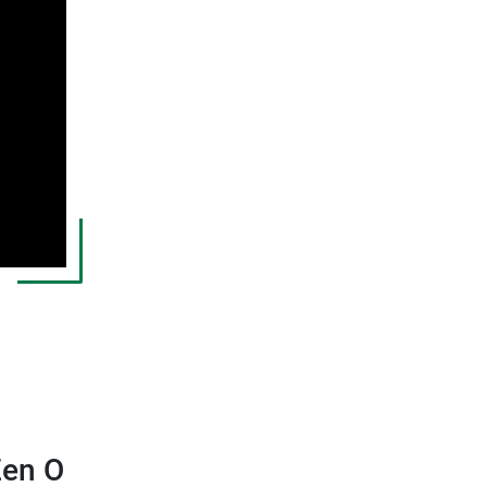
énergie qui délivre un volume
ormément aux normes européennes et
Zen O