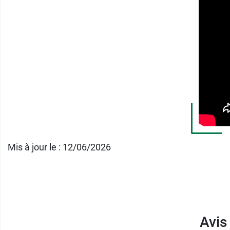
Un dernier
mode, dit "ECO"
permet de commu
fixe d'oxygène par minute, dans le but d'éco
américaines
.
Fourni sans masque, retrouvez les
lunettes
Contenu du carton :
Mis à jour le : 12/06/2026
1 concentrateur Zen O
Un sac de transport
Un chariot à roulettes et anse rétractable
2 batteries Li-Ion 8 cellules rechargeables
1 transformateur pour secteur
Avis
1 câble secteur pour prise type C (France)