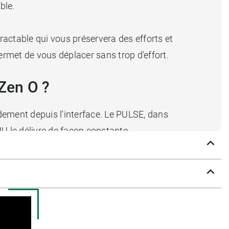
ble.
ractable qui vous préservera des efforts et
rmet de vous déplacer sans trop d'effort.
Zen O ?
ement depuis l'interface. Le PULSE, dans
U le délivre de façon constante.
de 1 à 6 par palier de 0.5
. Le cran ou palier
py
qui est capable d'
augmenter la quantité
lupart des autres dispositifs.