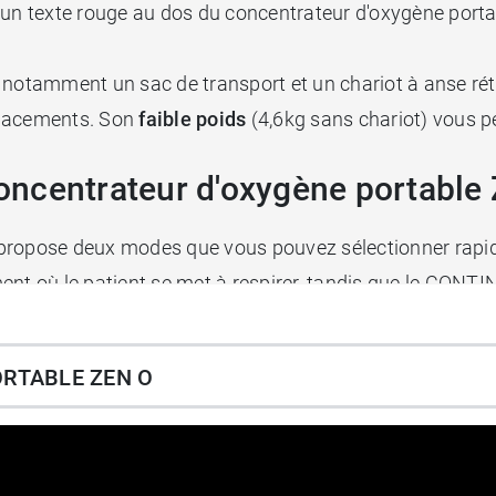
 un texte rouge au dos du concentrateur d'oxygène porta
, notamment un sac de transport et un chariot à anse rét
placements. Son
faible poids
(4,6kg sans chariot) vous pe
ncentrateur d'oxygène portable 
propose deux modes que vous pouvez sélectionner rapid
nt où le patient se met à respirer, tandis que le CONTIN
 à 2 litres/min
tandis que le mode pulsé permet
d'aller 
RTABLE ZEN O
neumologue lors d'un exercice de marche.
e, c'est sa technologie RRT, pour
Rate Responsive Thera
toire du patient augmente
, là où elle reste fixe pour la p