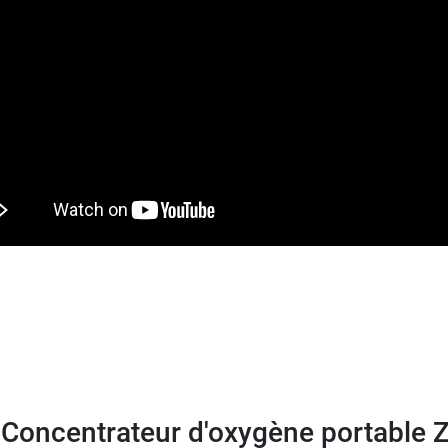
ter le mode PULSE RRT en un mode moins gourmand en 
nomiser la batterie. Le concentrateur a été fabriqué
conf
 oxygène Medline pour adulte
.
 Concentrateur d'oxygène portable 