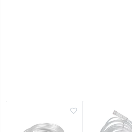
1 câble secteur pour prise de type G (Royau
1 transformateur avec câble pour allume ci
1 trousse pour accessoire
1 bandoulière
1 poignée
1 guide utilisateur
Autonomie de la batterie
Réglage
Pulsé 1.0*
Pulsé 2.0*
Pulsé 3.0*