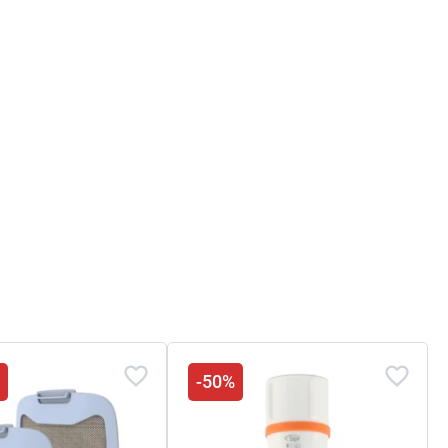
entrateur 2 batteries
9h40
s
-50%
9h00
5h00