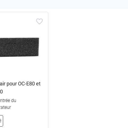
à air pour OC-E80 et
00
entrée du
rateur
é