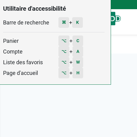
4,9
Voir les 58579 avis
Utilitaire d'accessibilité
Barre de recherche
Menu
+
⌘
K
Panier
+
⌥
C
Accueil
Marques
GCE
Compte
+
⌥
A
Liste des favoris
+
⌥
W
Page d'accueil
+
⌥
H