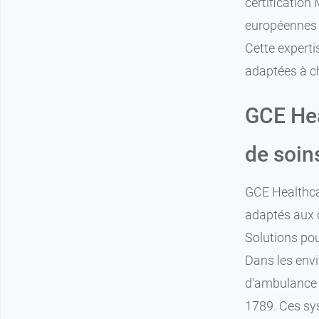
certificatio
européennes l
Cette experti
adaptées à c
GCE Hea
de soin
GCE Healthca
adaptés aux c
Solutions pou
Dans les envi
d'ambulance s
1789. Ces sy