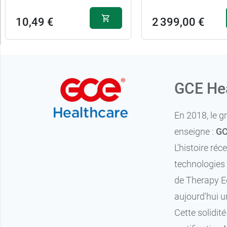
10,49 €
2 399,00 €
GCE Hea
En 2018, le 
enseigne :
GC
L'histoire ré
technologies 
de Therapy E
aujourd'hui u
Cette solidi