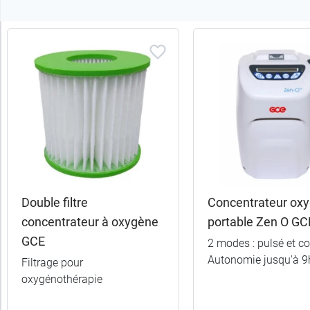
Trier
les
produits
Trier
Par défaut
trer
es
ltats
Double filtre
Concentrateur ox
(4
concentrateur à oxygène
portable Zen O GC
uits)
GCE
2 modes : pulsé et co
Autonomie jusqu'à 
Caractéristiques
Filtrage pour
oxygénothérapie