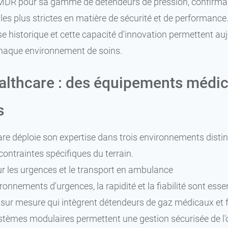
n MDR pour sa gamme de détendeurs de pression, confirman
es plus strictes en matière de sécurité et de performance
se historique et cette capacité d'innovation permettent a
haque environnement de soins.
lthcare : des équipements médi
s
re déploie son expertise dans trois environnements disti
ontraintes spécifiques du terrain.
r les urgences et le transport en ambulance
ronnements d'urgences, la rapidité et la fiabilité sont es
ur mesure qui intègrent détendeurs de gaz médicaux et fl
stèmes modulaires permettent une gestion sécurisée de l'