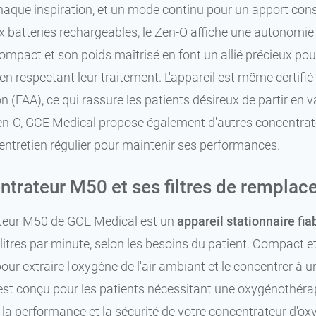
haque inspiration, et un mode continu pour un apport co
 batteries rechargeables, le Zen-O affiche une autonomie 
mpact et son poids maîtrisé en font un allié précieux pour
 en respectant leur traitement. L'appareil est même certifi
n (FAA), ce qui rassure les patients désireux de partir en 
en-O, GCE Medical propose également d'autres concentrate
entretien régulier pour maintenir ses performances.
ntrateur M50 et ses filtres de rempla
teur M50 de GCE Medical est un
appareil stationnaire fia
 litres par minute, selon les besoins du patient. Compact et
our extraire l'oxygène de l'air ambiant et le concentrer à u
st conçu pour les patients nécessitant une oxygénothérap
 la performance et la sécurité de votre concentrateur d'o