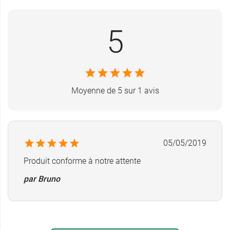
Comed est une entreprise créée en 1982. Il s'agit
d'un distributeur de matériel médical pour un
5
usage professionnel.
Contenances disponibles
: 100 ml et 250 ml
Moyenne de 5 sur 1 avis
Autre récipient susceptible d'accompagner les
professionnels de santé, et notamment les
chirurgiens dentaires, le
crachoir jetable
permet
au patient de rincer sa bouche durant
05/05/2019
l'intervention.
Produit conforme à notre attente
par Bruno