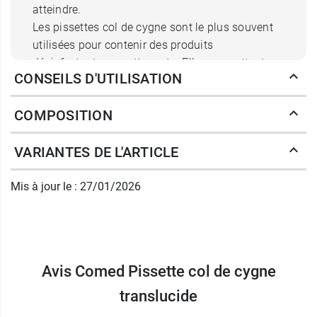
atteindre.
Les pissettes col de cygne sont le plus souvent
utilisées pour contenir des produits
désinfectants ou nettoyants. Elles permettent
CONSEILS D'UTILISATION
ainsi de ne pas toucher les instruments à
désinfecter ou à nettoyer avec les mains.
COMPOSITION
Facile d'utilisation, la pissette à col de cygne est
un instrument médical indispensable dans les
VARIANTES DE L'ARTICLE
cabinets médicaux, les laboratoires d'analyse ou
en milieu hospitalier.
Mis à jour le : 27/01/2026
Son aspect translucide permet de bien identifier
le produit contenu et de ne pas vous tromper si
vous possédez plusieurs pissettes.
Avis Comed Pissette col de cygne
La pissette est
lavable
(avec un désinfectant
dilué) et
réutilisable
.
translucide