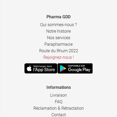
22 cm x 15
11,29 €
cm x 3 cm
Pharma GDD
28 cm x 18
15,99 €
Qui sommes-nous ?
cm x 3 cm
Notre histoire
30 cm x 21
10,99 €
Nos services
cm x 4 cm
21,99 €
Parapharmacie
Route du Rhum 2022
35 cm x 26
29,39 €
cm x 4 cm
Rejoignez-nous !
Informations
Livraison
FAQ
Réclamation & Rétractation
Contact