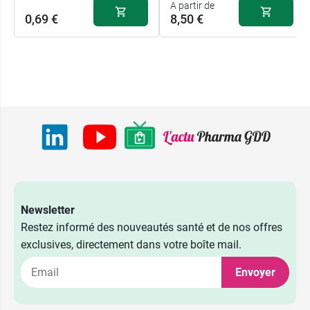
A partir de
0,69 €
8,50 €
Newsletter
Restez informé des nouveautés santé et de nos offres
17 cm x 11
exclusives, directement dans votre boîte mail.
8,50 €
cm x 2,5 cm
Envoyer
20 cm x 13
10,29 €
cm x 2,5 cm