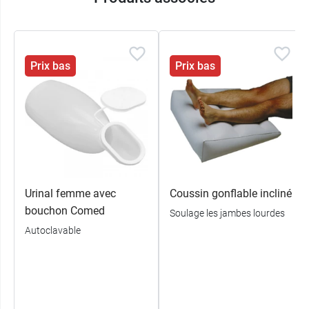
d’alimentation.
Capacité : 500 ml ou 1000 ml.
Se nettoie en machine ou à la main avec un
produit nettoyant n'attaquant pas le
Prix bas
Prix bas
polyéthylène.
Conditionnement :
Vendu à l’unité.
500 ml ou 1L.
Urinal femme avec
Coussin gonflable incliné
bouchon Comed
Soulage les jambes lourdes
Autoclavable