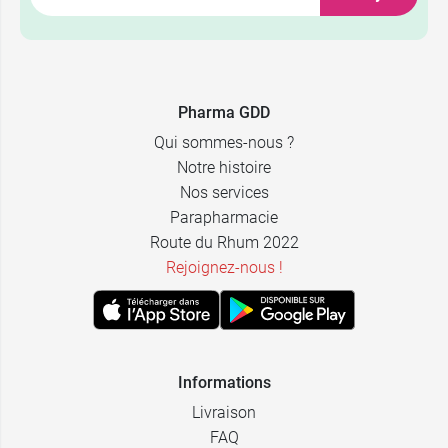
par 30
par 30
30 mm -
35 mm -
74,70 €
74,70 €
Contenance :
Contenance :
par 30
par 30
Pharma GDD
35 mm -
40 mm -
Qui sommes-nous ?
74,70 €
74,70 €
Contenance :
Contenance :
Notre histoire
par 30
par 30
Nos services
Parapharmacie
Route du Rhum 2022
Rejoignez-nous !
Informations
Livraison
FAQ