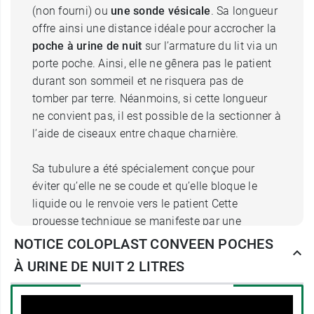
(non fourni) ou
une sonde vésicale
. Sa longueur
offre ainsi une distance idéale pour accrocher la
poche à urine de nuit
sur l’armature du lit via un
porte poche. Ainsi, elle ne gênera pas le patient
durant son sommeil et ne risquera pas de
tomber par terre. Néanmoins, si cette longueur
ne convient pas, il est possible de la sectionner à
l’aide de ciseaux entre chaque charnière.
Sa tubulure a été spécialement conçue pour
éviter qu’elle ne se coude et qu’elle bloque le
liquide ou le renvoie vers le patient Cette
prouesse technique se manifeste par une
multitude de charnières en accordéon qui
NOTICE COLOPLAST CONVEEN POCHES
courent sur toute sa longueur et assurent une
À URINE DE NUIT 2 LITRES
fluidité parfaite de l’écoulement.
Vidangeable, cette
poche à urine Colopast
est