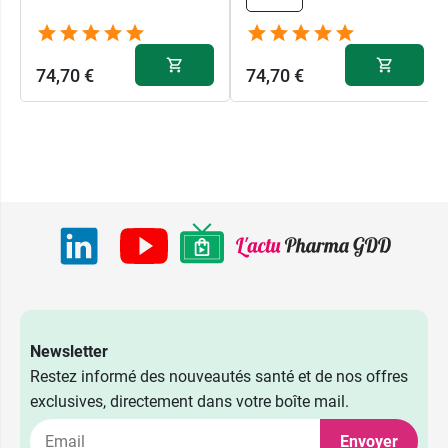
74,70 €
74,70 €
25 mm -
74,70 €
Contenance :
par 30
21 mm -
28 mm -
Newsletter
74,70 €
74,70 €
Contenance :
Contenance :
Restez informé des nouveautés santé et de nos offres
par 30
par 30
exclusives, directement dans votre boîte mail.
25 mm -
30 mm -
Envoyer
74,70 €
74,70 €
Contenance :
Contenance :