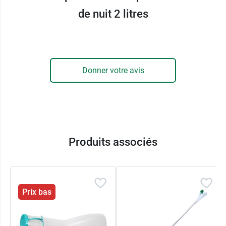
deux temps)
de nuit 2 litres
Valve anti-reflux
Poche graduée
Dimaètre interne tubulure : 6 mm
Conditionnement
: 30 poches de nuit avec
Donner votre avis
tubulures
Produits associés
Prix bas