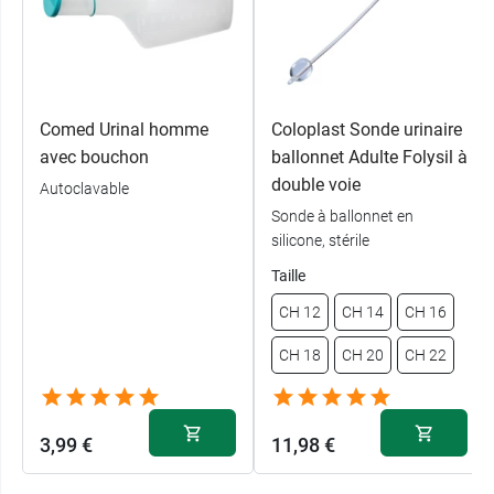
Comed Urinal homme
Coloplast Sonde urinaire
avec bouchon
ballonnet Adulte Folysil à
double voie
Autoclavable
Sonde à ballonnet en
silicone, stérile
Taille
CH 12
CH 14
CH 16
CH 18
CH 20
CH 22
3,99 €
11,98 €