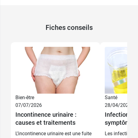
Fiches conseils
11,98 €
CH 12
11,98 €
CH 14
11,98 €
CH 16
Bien-être
Santé
07/07/2026
28/04/2026
11,98 €
CH 18
Incontinence urinaire :
Infection ur
causes et traitements
symptômes 
11,98 €
CH 20
L’incontinence urinaire est une fuite
Les infections 