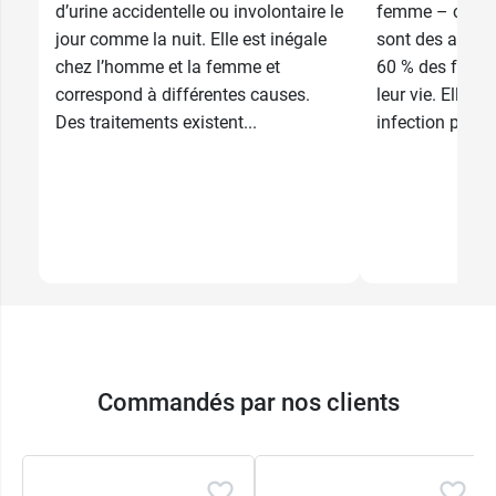
11,98 €
CH 22
d’urine accidentelle ou involontaire le
femme – cystite
jour comme la nuit. Elle est inégale
sont des affec
chez l’homme et la femme et
60 % des femm
correspond à différentes causes.
leur vie. Elles 
Des traitements existent...
infection par de
Commandés par nos clients