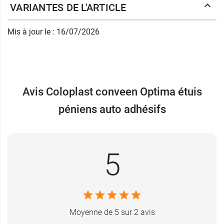
VARIANTES DE L'ARTICLE
bonne stabilité une fois installé, assurée par la
surface adhésive de 4 cm de longueur.
Mis à jour le : 16/07/2026
L'étanchéité des étuis péniens Conveen Optima
standard vous garantit une très bonne sérénité
au cours de la journée, grâce au
bulbe anti-
coudage
qui limite les fuites.
Avis Coloplast conveen Optima étuis
péniens auto adhésifs
Conditionnés en sachet individuel, ils sont à
usage unique et doivent être remplacés
quotidiennement.
5
Caractéristiques des étuis péniens
auto adhesifs Optima de Conveen
Sans latex
Retrait sans résidu ni odeur
Moyenne de 5 sur 2 avis
Système anti-fuites (bulbe anti-coudage)