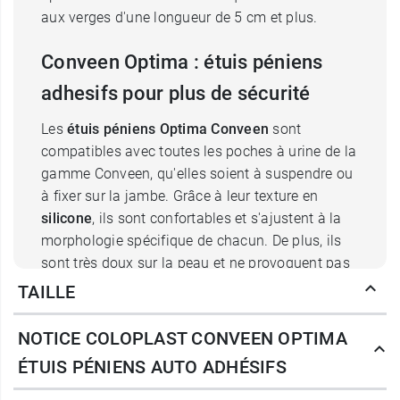
aux verges d'une longueur de 5 cm et plus.
Conveen Optima : étuis péniens
adhesifs pour plus de sécurité
Les
étuis péniens Optima Conveen
sont
compatibles avec toutes les poches à urine de la
gamme Conveen, qu'elles soient à suspendre ou
à fixer sur la jambe. Grâce à leur texture en
silicone
, ils sont confortables et s'ajustent à la
morphologie spécifique de chacun. De plus, ils
sont très doux sur la peau et ne provoquent pas
d'irritations cutanées comme peuvent le faire
TAILLE
certains composés de latex du fait de la
présence d'allergènes. Pour ce qui est de leur
NOTICE COLOPLAST CONVEEN OPTIMA
manipulation, chaque étui dispose d'une
double
ÉTUIS PÉNIENS AUTO ADHÉSIFS
languette
qui permet de le dérouler simplement
sur le pénis même avec des gants, pour une