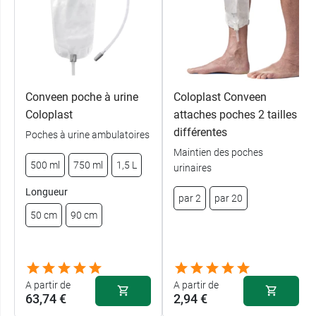
Conveen poche à urine
Coloplast Conveen
Coloplast
attaches poches 2 tailles
différentes
Poches à urine ambulatoires
Maintien des poches
500 ml
750 ml
1,5 L
urinaires
Longueur
par 2
par 20
50 cm
90 cm
A partir de
A partir de
63,74 €
2,94 €