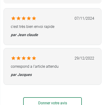
Coque individuelle : 5 x 6 cm
Etui pénien de 7,8 cm de long
Longueur de l'adhésif : 4 cm
07/11/2024
Diamètres disponibles :
c'est très bien envoi rapide
25 mm référence 220250
par Jean claude
28 mm référence 220280
30 mm référence 220300
35 mm référence 220350
40 mm référence 220400
29/12/2022
Conditionnement :
Boite de 30 étuis péniens
correspond a l'article attendu
autoadhésifs
par Jacques
Pour de courtes verges rétractées, nous
préconisons l'emploi des
étuis péniens Conveen
de modèle Optima Specific
.
Donner votre avis