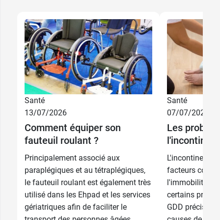
Santé
Santé
60 cm x 40
6,49 €
13/07/2026
07/07/2026
cm
Comment équiper son
Les problèm
60 cm x 90
fauteuil roulant ?
l'incontinen
cm -
14,49 €
Contenance :
Principalement associé aux
L'incontinence,
12,99 €
par 10
par 30
paraplégiques et au tétraplégiques,
facteurs comme
60 cm x 180
le fauteuil roulant est également très
l'immobilité, pe
21,79 €
39,99 €
par 30
cm avec ailes
utilisé dans les Ehpad et les services
certains probl
gériatriques afin de faciliter le
GDD précise les
transport des personnes âgées...
causes de ces a