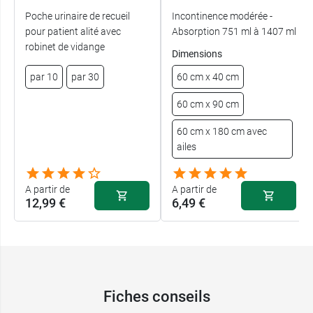
Poche urinaire de recueil
Incontinence modérée -
pour patient alité avec
Absorption 751 ml à 1407 ml
robinet de vidange
Dimensions
par 10
par 30
60 cm x 40 cm
60 cm x 90 cm
60 cm x 180 cm avec
ailes
A partir de
A partir de
12,99 €
6,49 €
Fiches conseils