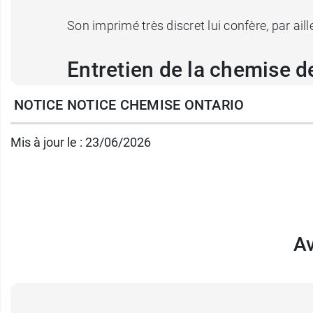
Son imprimé très discret lui confère, par ail
Entretien de la chemise d
NOTICE NOTICE CHEMISE ONTARIO
Lavage à 50 °C
Blanchiment et pressing interdits
Mis à jour le : 23/06/2026
Conditionnement : vendue à l'unité
Pharma GDD vous propose aussi le
haricot 
Av