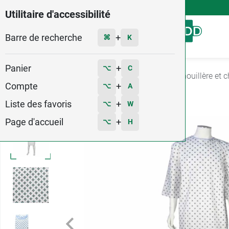
4,9
Voir les 58579 avis
Utilitaire d'accessibilité
Barre de recherche
Menu
+
⌘
K
Panier
+
⌥
C
Accueil
Matériel médical
Autonomie
Grenouillère et
Compte
+
⌥
A
5
Liste des favoris
+
⌥
W
Page d'accueil
+
⌥
H