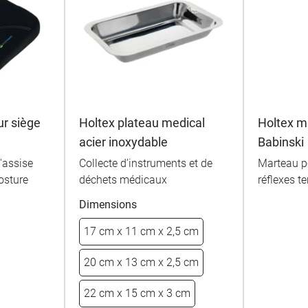
r siège
Holtex plateau medical
Holtex m
l
acier inoxydable
Babinski
'assise
Collecte d’instruments et de
Marteau po
osture
déchets médicaux
réflexes t
Dimensions
17 cm x 11 cm x 2,5 cm
20 cm x 13 cm x 2,5 cm
22 cm x 15 cm x 3 cm