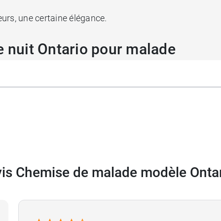
leurs, une certaine élégance.
e nuit Ontario pour malade
en Inox Holtex pour recueillir les déchets
.
is Chemise de malade modèle Onta