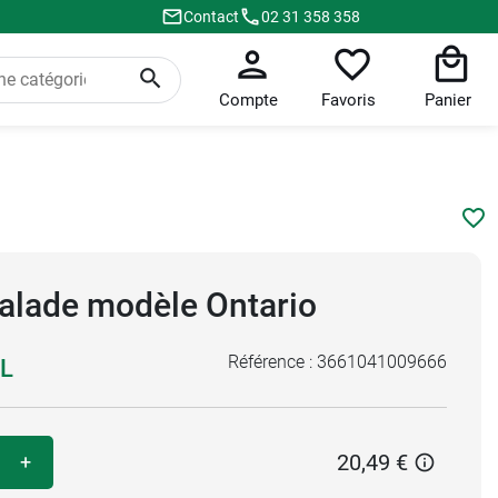
Contact
02 31 358 358
Compte
Favoris
Panier
alade modèle Ontario
Référence :
3661041009666
L
20,49 €
+