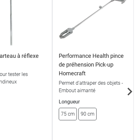
arteau à réflexe
Performance Health pince
de préhension Pick-up
Homecraft
ur tester les
endineux
Permet d'attraper des objets -
Embout aimanté
Longueur
75 cm
90 cm