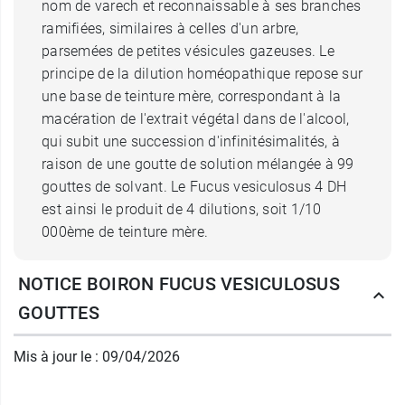
nom de varech et reconnaissable à ses branches
ramifiées, similaires à celles d'un arbre,
parsemées de petites vésicules gazeuses. Le
principe de la dilution homéopathique repose sur
une base de teinture mère, correspondant à la
macération de l'extrait végétal dans de l'alcool,
qui subit une succession d'infinitésimalités, à
raison de une goutte de solution mélangée à 99
gouttes de solvant. Le Fucus vesiculosus 4 DH
est ainsi le produit de 4 dilutions, soit 1/10
000ème de teinture mère.
NOTICE BOIRON FUCUS VESICULOSUS
Posologie de Fucus Vesiculosus 4
GOUTTES
DH
Mis à jour le : 09/04/2026
Les indications de ce médicament
homéopathique peuvent être nombreuses et sa