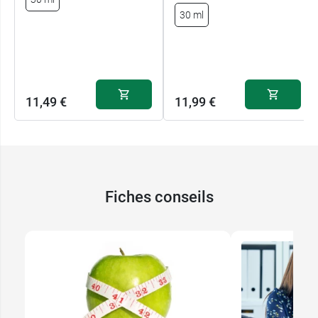
30 ml
Conditionnement :
Flacon
de 125 ml avec
seringue de dosage
D'autres souches peuvent être en solution chez
11,49 €
11,99 €
Boiron comme
Hypericum perforatum en 4DH.
Fiches conseils