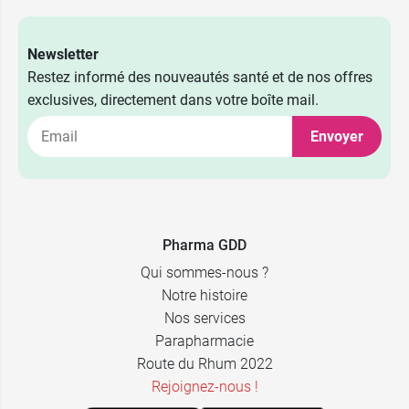
Newsletter
Restez informé des nouveautés santé et de nos offres
2,49 €
5 CH
exclusives, directement dans votre boîte mail.
Envoyer
2,49 €
7 CH
2,49 €
9 CH
2,49 €
15 CH
Pharma GDD
Qui sommes-nous ?
Notre histoire
Nos services
Parapharmacie
Route du Rhum 2022
Rejoignez-nous !