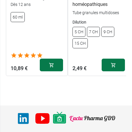
homéopathiques
Dès 12 ans
Tube granules multidoses
60 ml
Dilution
5 CH
7 CH
9 CH
15 CH
10,89 €
2,49 €