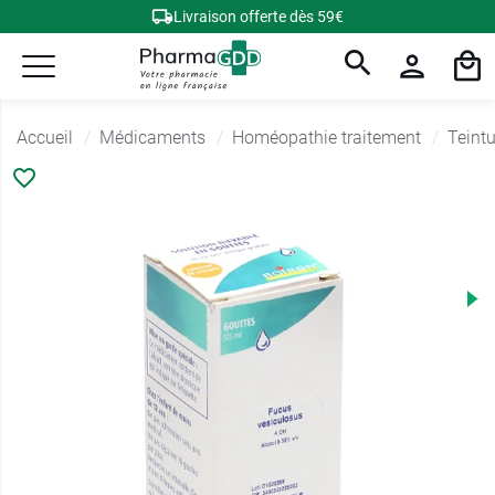
Livraison offerte dès 59€
Accueil
Médicaments
Homéopathie traitement
Teintu