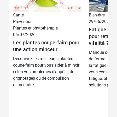
Santé
Bien-être
Prévention
29/06/2026
Plantes et phytothérapie
Fatigue : qu
06/07/2026
pour retrouv
Les plantes coupe-faim pour
vitalité ?
une action minceur
Manque de vital
Découvrez les meilleures plantes
de forme… Un sur
coupe-faim pour vous aider à mincir
la fatigue nou
selon vos problèmes d’appétit, de
vous conseille p
grignotages ou de compulsion
fatigue, et vou
alimentaire.
solutions pour r