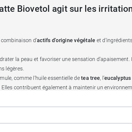
tte Biovetol agit sur les irritati
e combinaison d’
actifs d’origine végétale
et d’ingrédient
rater la peau et favoriser une sensation d’apaisement. Il 
ns légères.
rmule, comme l’huile essentielle de
tea tree
, l’
eucalyptus
ané. Elles contribuent également à maintenir un environne
ipe à procurer une sensation de douceur lors de l’applicat
ine naturelle, cette lotion contribue à assainir et apaise