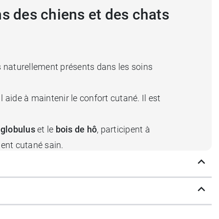
ons des chiens et des chats
s naturellement présents dans les soins
aide à maintenir le confort cutané. Il est
 globulus
et le
bois de hô
, participent à
ment cutané sain.
ion. Le pelage reste souple. L’animal paraît
r l’épiderme, tout en limitant les sensations