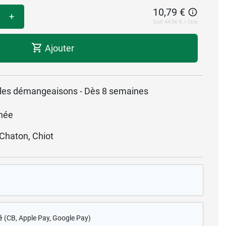
10,79 €
+
Soit 44,96 € / litre
Ajouter
e les démangeaisons - Dès 8 semaines
anée
 Chaton, Chiot
é
(CB
, Apple Pay, Google Pay)