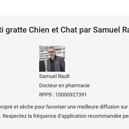
s.
se le
spray O'Calme chien chat
.
nti gratte Chien et Chat par Samuel 
l.
Samuel Rault
Docteur en pharmacie
RPPS : 10000927391
u propre et sèche pour favoriser une meilleure diffusion 
nt. Respectez la fréquence d’application recommandée pen