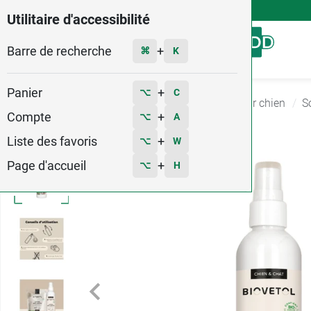
4,9
Voir les 58579 avis
Utilitaire d'accessibilité
Barre de recherche
Menu
+
⌘
K
Panier
+
⌥
C
Accueil
Vétérinaire
Produits vétérinaires pour chien
S
Compte
+
⌥
A
Liste des favoris
+
⌥
W
Page d'accueil
+
⌥
H