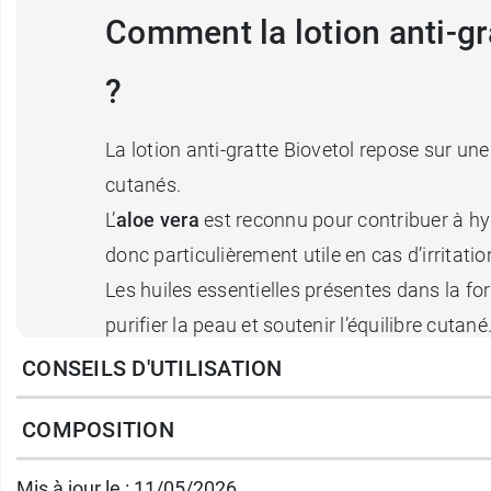
Comment la lotion anti-gra
?
La lotion anti-gratte Biovetol repose sur un
cutanés.
L’
aloe
vera
est reconnu pour contribuer à hyd
donc particulièrement utile en cas d’irritatio
Les huiles essentielles présentes dans la fo
purifier la peau et soutenir l’équilibre cut
CONSEILS D'UTILISATION
La présence d’
eau florale de lavande
partic
COMPOSITION
plus apaisé.
Grâce à cette association d’ingrédients d’orig
Mis à jour le : 11/05/2026