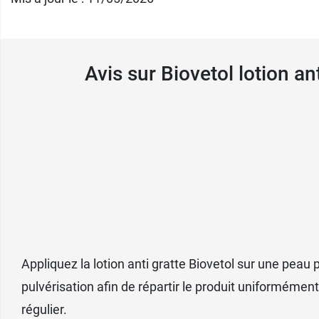
d’inconfort liées aux démangeaisons légère
Et pour apaiser votre animal, Biovetol propo
Avis sur Biovetol lotion a
Conditionnement :
flacon-pompe de 240 m
Appliquez la lotion anti gratte Biovetol sur une pea
pulvérisation afin de répartir le produit uniforméme
régulier.