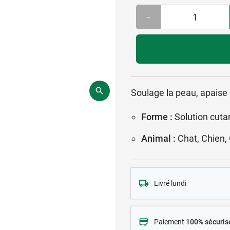
-
Soulage la peau, apais
Forme :
Solution cut
Animal :
Chat, Chien,
Livré lundi
Paiement
100% sécuris