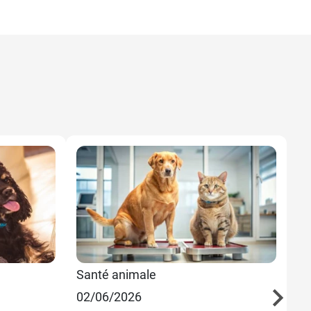
Santé animale
Sa
02/06/2026
28