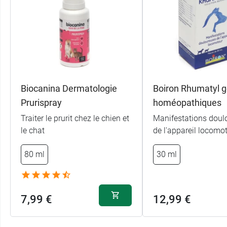
Biocanina Dermatologie
Boiron Rhumatyl g
Prurispray
homéopathiques
Traiter le prurit chez le chien et
Manifestations doul
le chat
de l'appareil locomo
80 ml
30 ml
7,99 €
12,99 €