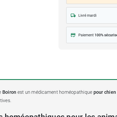
Livré mardi
Paiement
100% sécuris
e
Boiron
est un médicament homéopathique
pour chien 
tives.
es homéopathiques pour les anim