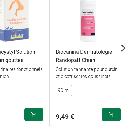
icystyl Solution
Biocanina Dermatologie
en gouttes
Randopatt Chien
rinaires fonctionnels
Solution tannante pour durcir
Chien
et cicatriser les coussinets
90 ml
€
9,49 €