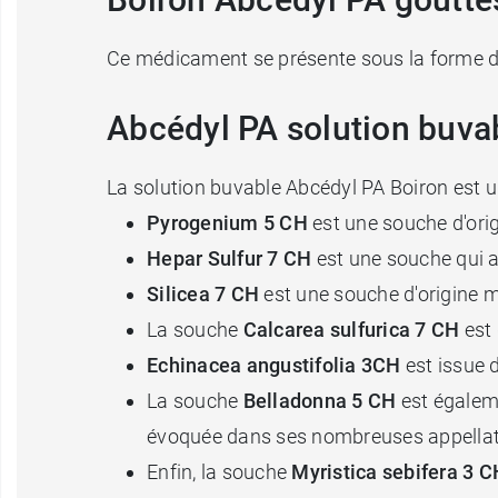
Ce médicament se présente sous la forme d'un
Abcédyl PA solution buvab
La solution buvable Abcédyl PA Boiron est 
Pyrogenium 5 CH
est une souche d'ori
Hepar Sulfur 7 CH
est une souche qui as
Silicea 7 CH
est une souche d'origine mi
La souche
Calcarea sulfurica 7 CH
est 
Echinacea angustifolia 3CH
est issue d
La souche
Belladonna 5 CH
est égaleme
évoquée dans ses nombreuses appellatio
Enfin, la souche
Myristica sebifera 3 C