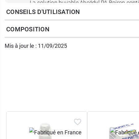
La solution buvable Abcédyl PA Boiron conti
CONSEILS D'UTILISATION
Le Laboratoire Boiron est spécialisé dans l
COMPOSITION
comme la
solution buvable Hépatyl Boiron
.
votre pharmacien ou à votre vétérinaire afin 
Mis à jour le : 11/09/2025
Conditionnement :
1 flacon de 30 ml avec 