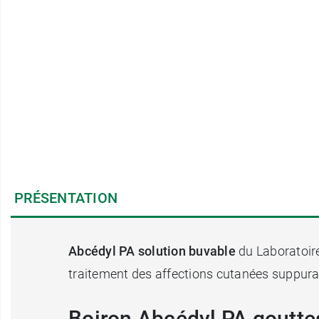
PRÉSENTATION
Abcédyl PA solution buvable
du Laboratoir
traitement des affections cutanées suppura
Boiron Abcédyl PA goutt