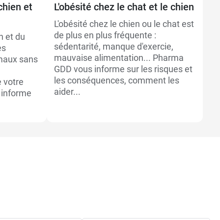
chien et
L'obésité chez le chat et le chien
Ma
ch
L'obésité chez le chien ou le chat est
de plus en plus fréquente :
n et du
Le
sédentarité, manque d'exercie,
ès
an
mauvaise alimentation... Pharma
imaux sans
d’
GDD vous informe sur les risques et
li
les conséquences, comment les
 votre
pa
aider...
 informe
vi