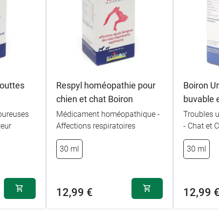
outtes
Respyl homéopathie pour
Boiron Ur
chien et chat Boiron
buvable 
oureuses
Médicament homéopathique -
Troubles u
teur
Affections respiratoires
- Chat et 
30 ml
30 ml
12,99 €
12,99 