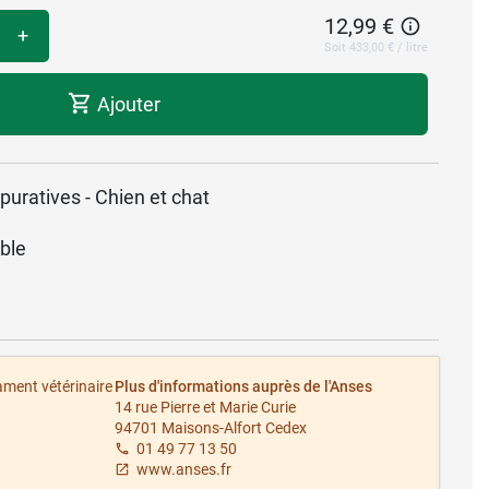
12,99 €
+
Soit 433,00 € / litre
Ajouter
uratives - Chien et chat
ble
ament vétérinaire
Plus d'informations auprès de l'Anses
14 rue Pierre et Marie Curie
94701 Maisons-Alfort Cedex
01 49 77 13 50
www.anses.fr