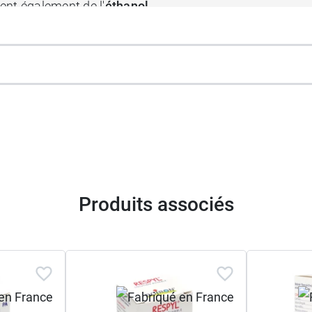
ent également de l'
éthanol
.
'homéopathie. Il propose d'ailleurs plusieurs médicamen
 Avant d'administrer un médicament homéopathique à vo
d'en déterminer l'indication et la posologie adaptée.
pipette graduée
Produits associés