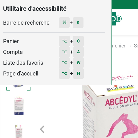
4,9
Voir les 58579 avis
Utilitaire d'accessibilité
Barre de recherche
Menu
+
⌘
K
Panier
+
⌥
C
Accueil
Vétérinaire
Produits vétérinaires pour chien
S
Compte
+
⌥
A
Liste des favoris
+
⌥
W
Page d'accueil
+
⌥
H