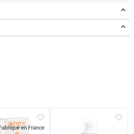
ts homéopathiques à usage vétérinaire,
tre chat ou à votre chien, adressez-vous à