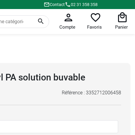
Contact
02 31 358 358
Compte
Favoris
Panier
l PA solution buvable
Référence :
3352712006458