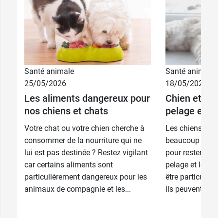
9,29 €
< 5 kg
Santé animale
Santé animale
25/05/2026
18/05/2026
10,99 €
5-15 kg
Les aliments dangereux pour
Chien et cha
nos chiens et chats
pelage et d
13,59 €
15-25 kg
Votre chat ou votre chien cherche à
Les chiens et l
16,99 €
> 25 kg
consommer de la nourriture qui ne
beaucoup d’atte
lui est pas destinée ? Restez vigilant
pour rester en 
car certains aliments sont
pelage et leurs
particulièrement dangereux pour les
être particulièr
animaux de compagnie et les...
ils peuvent être