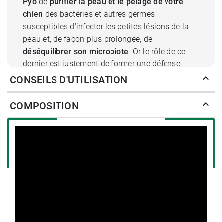
Pyo
de
purifier la peau et le pelage de votre
chien
des bactéries et autres germes
susceptibles d'infecter les petites lésions de la
peau et, de façon plus prolongée, de
déséquilibrer son microbiote
. Or le rôle de ce
dernier est justement de former une défense
naturelle contre les agents pathogènes et de
CONSEILS D'UTILISATION
limiter les risques d'infections. Grâce à sa texture
en mousse, ce soin permet une application sur
COMPOSITION
une zone étendue, pour une couverture du pelage
plus importante.
Quels sont les atouts de Douxo S3
Pyo ?
Toutefois, la
mousse purifiante Douxo S3
Pyo Chien
ne se contente pas de désinfecter
puisqu'elle contient un autre ingrédient,