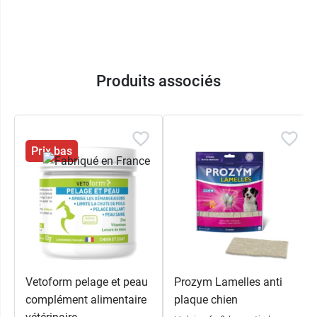
Pour désinfecter et hydrater la peau, le
laboratoire Ceva vous propose les
cotons
Douxo
S3
.
Produits associés
Prix bas
Vetoform pelage et peau
Prozym Lamelles anti
complément alimentaire
plaque chien