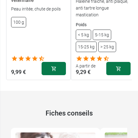
vétérinaire
Haleine fraîche, anti plaque,
anti tartre longue
Peau irritée, chute de poils
mastication
100 g
Poids
< 5 kg
5-15 kg
15-25 kg
> 25 kg
A partir de
9,99 €
9,29 €
Fiches conseils