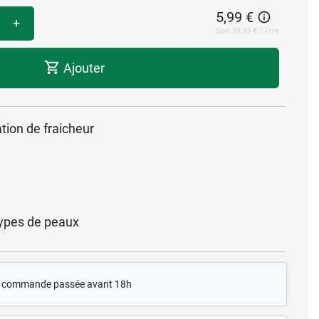
5,99 €
+
Soit 39,93 € / litre
Ajouter
ation de fraicheur
ypes de peaux
te commande passée avant 18h