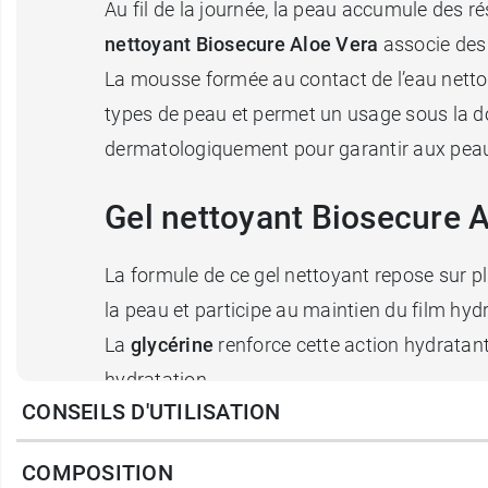
Au fil de la journée, la peau accumule des r
nettoyant Biosecure Aloe Vera
associe des 
La mousse formée au contact de l’eau nettoi
types de peau et permet un usage sous la d
dermatologiquement pour garantir aux peaux
Gel nettoyant Biosecure A
La formule de ce gel nettoyant repose sur pl
la peau et participe au maintien du film hydr
La
glycérine
renforce cette action hydratante
hydratation.
CONSEILS D'UTILISATION
L’
extrait d’algue boréale (Laminaria hyper
sébum.
COMPOSITION