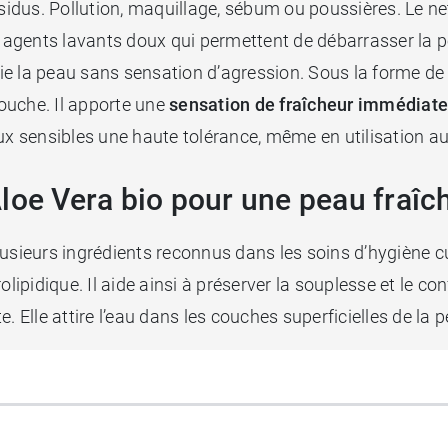
ésidus. Pollution, maquillage, sébum ou poussières. Le n
agents lavants doux qui permettent de débarrasser la p
e la peau sans sensation d’agression. Sous la forme de g
ouche. Il apporte une
sensation de fraîcheur immédiate
 sensibles une haute tolérance, même en utilisation au
loe Vera bio pour une peau fraîc
usieurs ingrédients reconnus dans les soins d’hygiène cu
olipidique. Il aide ainsi à préserver la souplesse et le co
. Elle attire l’eau dans les couches superficielles de la
borea)
complète la formule. Il participe au nettoyage de la