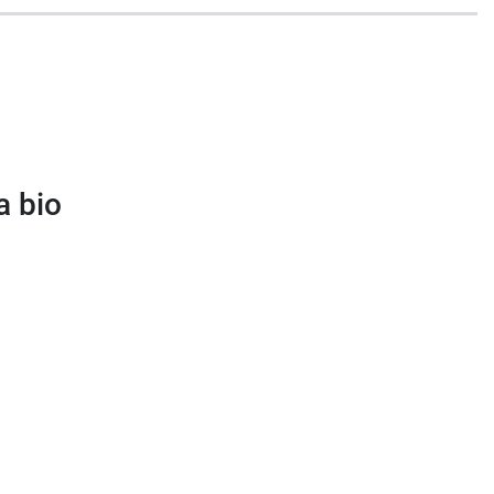
corps, le
gel douche Biosecure protecteur à
a bio