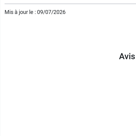
Le visage est nettoyé et prêt à recevoir les 
Mis à jour le : 09/07/2026
la figue bio
.
Conditionnement :
Tube de 150 ml
Avis