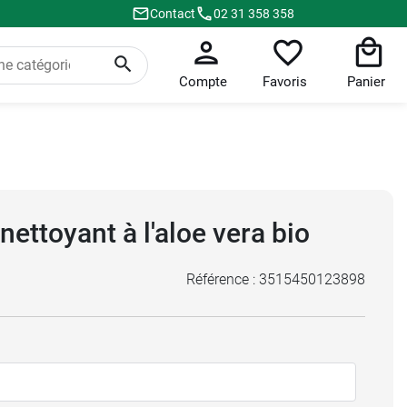
Contact
02 31 358 358
Compte
Favoris
Panier
nettoyant à l'aloe vera bio
Référence :
3515450123898