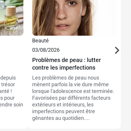
Beauté
Be
03/08/2026
08
Problèmes de peau : lutter
Pr
contre les imperfections
Ad
 depuis
Les problèmes de peau nous
La
e trésor
mènent parfois la vie dure même
br
anté !
lorsque l'adolescence est terminée.
vo
s pour
Favorisées par différents facteurs
pe
endre soin
extérieurs et intérieurs, les
us
imperfections peuvent être
vo
gênantes au quotidien....