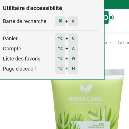
4,9
Voir les 58579 avis
Utilitaire d'accessibilité
Barre de recherche
Menu
+
⌘
K
Panier
+
⌥
C
Accueil
Hygiène - Beauté
Soin nettoyant visage
Gel n
Compte
+
⌥
A
Liste des favoris
+
⌥
W
Page d'accueil
+
⌥
H