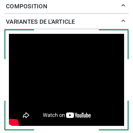
Les composants du gel nettoyant Keracnyl
COMPOSITION
permettent d
’améliorer la qualité de la peau
à
tendance acnéique, de réguler la sécrétion de
VARIANTES DE L'ARTICLE
sébum et de réduire les imperfections. Il contient
également de l
'huile de ricin,
un principe actif
antibactérien qui permet de neutraliser la
prolifération de bactéries de la flore cutanée. Par
ailleurs, ce gel est non comédogène et sa
formule est
biodégradable.
Les laboratoires
Ducray
proposent des soins
dermo-cosmétiques pour la peau et les cheveux
avec des innovations importantes dans les deux
domaines.
Caractéristiques :
Sans savon.
pH physiologique.