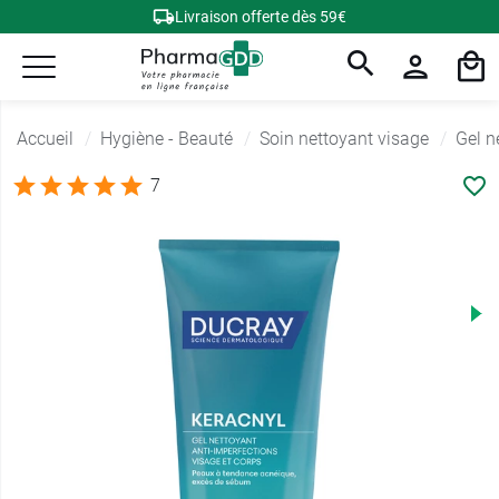
Livraison offerte dès 59€
Accueil
Hygiène - Beauté
Soin nettoyant visage
Gel n
7