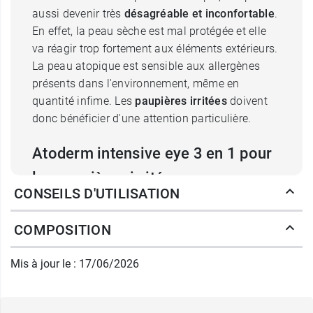
aussi devenir très
désagréable et inconfortable
.
En effet, la peau sèche est mal protégée et elle
va réagir trop fortement aux éléments extérieurs.
La peau atopique est sensible aux allergènes
présents dans l'environnement, même en
quantité infime. Les
paupières irritées
doivent
donc bénéficier d'une attention particulière.
Atoderm intensive eye 3 en 1 pour
les paupières irritées
CONSEILS D'UTILISATION
C'est ce que propose Bioderma Atoderm
Intensive avec son soin anti-irritations 3-en-1. Il
COMPOSITION
va
hydrater la peau
grâce à sa formule à la
glycérine. Celle-ci va également aider à renforcer
Mis à jour le : 17/06/2026
ses défenses. Il intègre le complexe breveté
Skin
barrier therapy
, qui va réduire l'adhésion de
germes nocifs susceptibles d'aggraver la