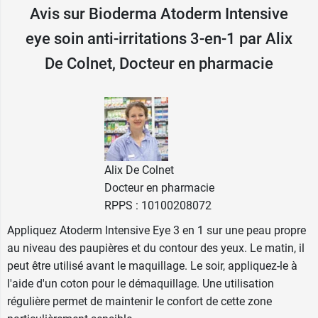
Avis sur Bioderma Atoderm Intensive
sécheresse de la peau. Il contient la
technologie
Lipigenium
, qui contient des acides gras et des
eye soin anti-irritations 3-en-1 par Alix
céramides. Elle va permettre la création d'un film
De Colnet, Docteur en pharmacie
de protection à la surface de la peau irritée.
Enfin, ce soin apporte de
l'enoxolone
, un actif
anti-inflammatoire qui va réduire les
démangeaisons.
Le matin, cette crème autorise le maquillage. Le
Alix De Colnet
soir, utilisée avec un coton, elle peut servir de
Docteur en pharmacie
démaquillant.
RPPS : 10100208072
Sa texture gel-crème est onctueuse, ne colle pas
Appliquez Atoderm Intensive Eye 3 en 1 sur une peau propre
et pénètre efficacement la peau.
au niveau des paupières et du contour des yeux. Le matin, il
peut être utilisé avant le maquillage. Le soir, appliquez-le à
Conditionnement :
tube airless de 100 ml.
l'aide d'un coton pour le démaquillage. Une utilisation
régulière permet de maintenir le confort de cette zone
Pour la peau du visage et du corps, Bioderma a