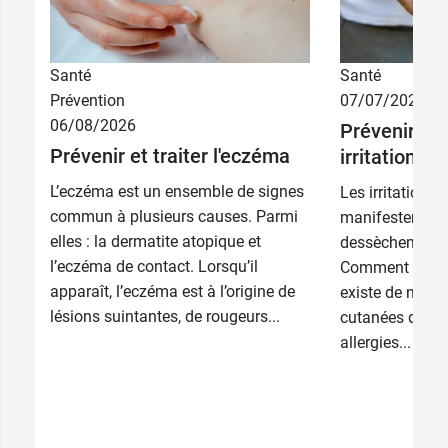
Santé
Santé
Prévention
07/07/2026
06/08/2026
Prévenir et 
Prévenir et traiter l'eczéma
irritations 
L’eczéma est un ensemble de signes
Les irritations
commun à plusieurs causes. Parmi
manifestent pa
elles : la dermatite atopique et
dessèchement d
l’eczéma de contact. Lorsqu’il
Comment sont-e
apparaît, l’eczéma est à l’origine de
existe de nombr
lésions suintantes, de rougeurs...
cutanées qui se
allergies...