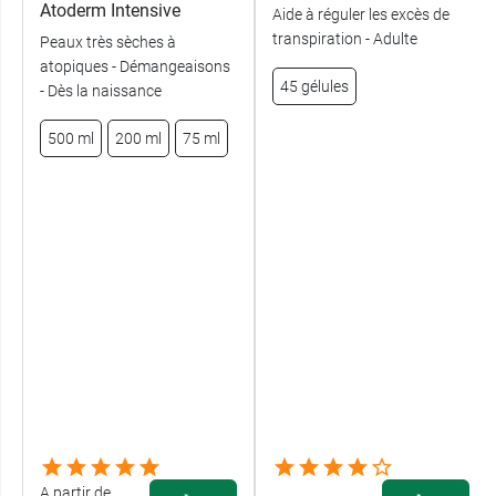
Atoderm Intensive
Aide à réguler les excès de
transpiration - Adulte
Peaux très sèches à
atopiques - Démangeaisons
45 gélules
- Dès la naissance
500 ml
200 ml
75 ml
A partir de