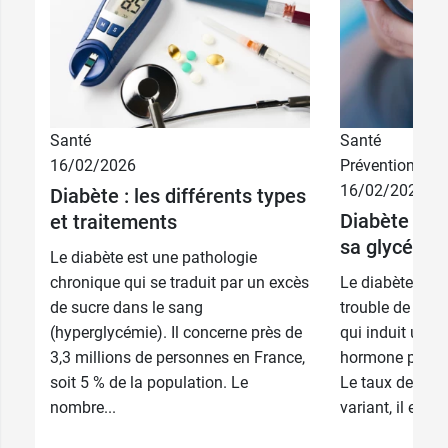
Hauteur d'affichage : 4,3 cm
Taille de l'affichage : 3,5 cm x 4,3 cm
Technologie d'affichage : LCD
Largeur de l'écran : 3,5 cm
Contenu :
Santé
Santé
Lecteur de glycémie
16/02/2026
Prévention
Autopiqueur avec port mini-usb
16/02/2026
Diabète : les différents types
10 lancettes (5 x 28G bleu, 5 x 33G lilas)
Diabète : 
et traitements
10
bandes de test bandelettes beurer
sa glycémie
Le diabète est une pathologie
Étui
chronique qui se traduit par un excès
Le diabète est
Notice
de sucre dans le sang
trouble de l’as
(hyperglycémie). Il concerne près de
qui induit une d
Garantie :
5 ans
3,3 millions de personnes en France,
hormone produi
soit 5 % de la population. Le
Le taux de gly
nombre...
variant, il est pa