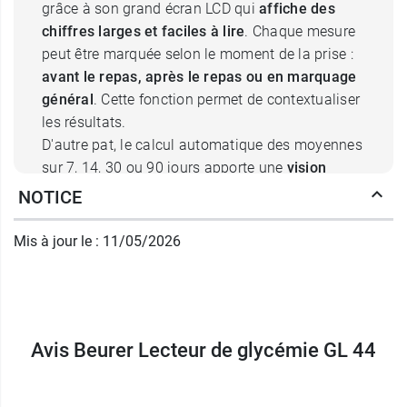
grâce à son grand écran LCD qui
affiche des
chiffres larges et faciles à lire
. Chaque mesure
peut être marquée selon le moment de la prise :
avant le repas, après le repas ou en marquage
général
. Cette fonction permet de contextualiser
les résultats.
D'autre pat, le calcul automatique des moyennes
sur 7, 14, 30 ou 90 jours apporte une
vision
globale de l’équilibre glycémique
, facilitant les
NOTICE
échanges avec le professionnel de santé, ainsi
que le suivi dans la durée.
Mis à jour le : 11/05/2026
GL 44 Beurer : manipulation simple
et autonomie au quotidien
Avis Beurer Lecteur de glycémie GL 44
Ce
lecteur GL 44 Beurer
est conçu pour une
utilisation intuitive. Les bandelettes de test extra
larges facilitent la manipulation, notamment