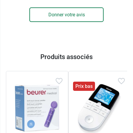
chez les personnes ayant une dextérité réduite
,
et le contrôle de la quantité de sang garantit une
Donner votre avis
mesure uniquement lorsque l’échantillon est
suffisant, ce qui
évite les erreurs et limite les
manipulations inutiles
. D'autant plus que le
résultat s’affiche rapidement après dépôt de la
goutte de sang,
en quelques secondes
seulement
.
Produits associés
Compact et accompagné d’un étui, le dispositif
se transporte facilement. Le kit de démarrage
inclut tous les éléments nécessaires pour
débuter immédiatement.
Prix bas
Autre fonctionnalité pratique au quotidien, ​Le
Lecteur de glycémie GL 44 Beurer
permet le
transfert des données vers un ordinateur
via le
logiciel « Beurer HealthManager Pro USB-
Uploader ».