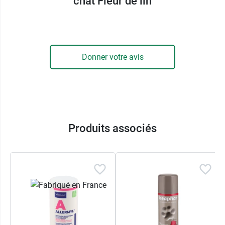
chat Fleur de lin
affectionne. Sa texture huileuse et douce hydrate
la peau et prend soin du pelage de votre chien,
tout en l'enveloppant d'une
fragrance poudrée
et délicate.
Donner votre avis
Parfum pour chien et chat Fleur de
lin Bella Bestia - Une composition
digne d'un maitre parfumeur
Produits associés
Le parfum pour chien Fleur de lin Bella Bestia est
composé comme un véritable parfum imaginé
par un maitre parfumeur. Sa
fragrance douce
a
été créée pour respecter l'odorat de votre chien.
En notes de tête, l'aubépine et la fleur de cassis
apportent des
notes douces d'amande
et de fruit
gourmand, pour un abord doux et chaleureux.
Les notes de cœur font la part belle aux
fleurs
,