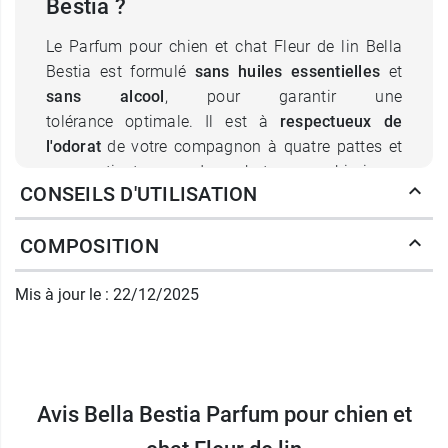
Bestia ?
Le Parfum pour chien et chat Fleur de lin Bella
Bestia est formulé
sans huiles essentielles
et
sans alcool
, pour garantir une
tolérance optimale. Il est à
respectueux de
l'odorat
de votre compagnon à quatre pattes et
ne contient pas de substances chimiques
CONSEILS D'UTILISATION
potentiellement allergisantes, irritantes ou
toxiques. Formulé à partir d'
ingrédients d'origine
COMPOSITION
naturelle
, ce parfum concentré à 10% assure une
tenue longue durée, sans perturber l'odorat si
Mis à jour le : 22/12/2025
précieux dans la vie quotidienne de nos animaux
de compagnie.
Le parfum pour chien et chat Bella Bestia est
idéal entre deux shampoings. Vous pourrez
Avis Bella Bestia Parfum pour chien et
parfumer directement le pelage de votre animal
ou les plaids, paniers et coussins qu'il