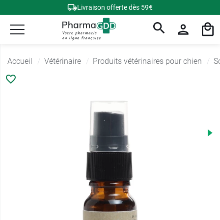
Livraison offerte dès 59€
Accueil
Vétérinaire
Produits vétérinaires pour chien
S