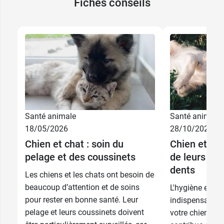
Fiches conseils
Pensez aussi au
shampooing sec pour chien et
chat Bella Bestia
.
Conditionnement :
spray de 10 ml
Santé animale
Santé animale
18/05/2026
28/10/2025
Chien et chat : soin du
Chien et cha
pelage et des coussinets
de leurs orei
dents
Les chiens et les chats ont besoin de
beaucoup d’attention et de soins
L'hygiène est u
pour rester en bonne santé. Leur
indispensable d
pelage et leurs coussinets doivent
votre chien ou d