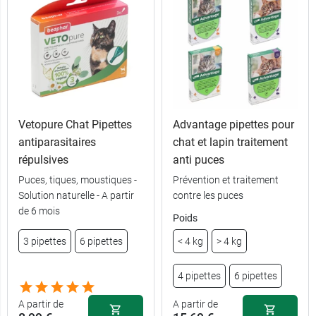
Vetopure Chat Pipettes
Advantage pipettes pour
antiparasitaires
chat et lapin traitement
répulsives
anti puces
Puces, tiques, moustiques -
Prévention et traitement
Solution naturelle - A partir
contre les puces
11,98 €
11,99 €
3 pipettes
100 ml
de 6 mois
Poids
17,99 €
22,89 €
6 pipettes
250 ml
3 pipettes
6 pipettes
< 4 kg
> 4 kg
4 pipettes
6 pipettes
A partir de
A partir de