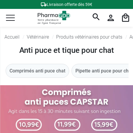
Livraison offerte dès 59€
Accueil
Vétérinaire
Produits vétérinaires pour chats
A
Anti puce et tique pour chat
Comprimés anti puce chat
Pipette anti puce pour chat