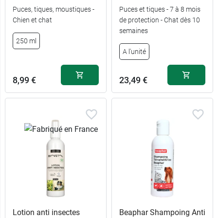
Puces, tiques, moustiques -
Puces et tiques - 7 à 8 mois
Chien et chat
de protection - Chat dès 10
semaines
250 ml
13,79 €
3 pipettes
A l'unité
22,83 €
6 pipettes
8,99 €
23,49 €
Lotion anti insectes
Beaphar Shampoing Anti