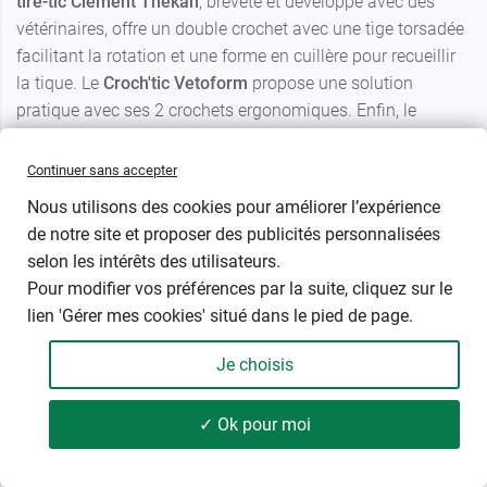
tire-tic Clément Thékan
, breveté et développé avec des
vétérinaires, offre un double crochet avec une tige torsadée
facilitant la rotation et une forme en cuillère pour recueillir
la tique. Le
Croch'tic Vetoform
propose une solution
pratique avec ses 2 crochets ergonomiques. Enfin, le
crochet à tiques Frontline Pet Care
complète cette gamme
d'outils spécialisés, tous conçus pour extraire la tique en un
Continuer sans accepter
tour de main sans risque de la comprimer, minimisant ainsi
Nous utilisons des cookies pour améliorer l’expérience
le risque de transmission de maladies comme la
de notre site et proposer des publicités personnalisées
piroplasmose ou la maladie de Lyme.
selon les intérêts des utilisateurs.
Pour modifier vos préférences par la suite, cliquez sur le
Nos marques - Anti puce et tique chat
lien 'Gérer mes cookies' situé dans le pied de page.
Je choisis
Advantage Chat
Beaphar chien et chat
✓ Ok pour moi
Biocanina produits
Produits vétérinaires
35 produits
FILTRER
vétérinaires
Biovetol