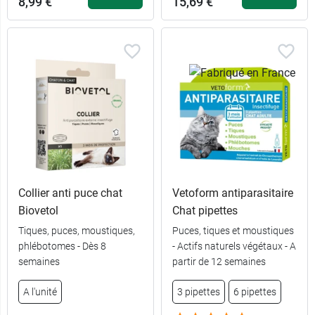
8,99 €
15,69 €
Collier anti puce chat
Vetoform antiparasitaire
Biovetol
Chat pipettes
4 pipettes - <
15,69 €
4 kg
Tiques, puces, moustiques,
Puces, tiques et moustiques
phlébotomes - Dès 8
- Actifs naturels végétaux - A
6 pipettes - <
21,99 €
semaines
partir de 12 semaines
4 kg
3 pipettes -
A l'unité
3 pipettes
6 pipettes
4 pipettes - >
8,99 €
Poids : 1,3 -
16,89 €
4 kg
2,5 kg