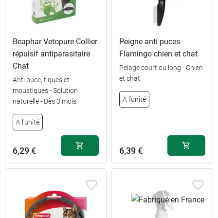
Beaphar Vetopure Collier
Peigne anti puces
répulsif antiparasitaire
Flamingo chien et chat
Chat
Pelage court ou long - Chien
et chat
Anti puce, tiques et
9,59 €
4 pipettes
moustiques - Solution
A l'unité
naturelle - Dès 3 mois
14,39 €
6 pipettes
A l'unité
6,29 €
6,39 €