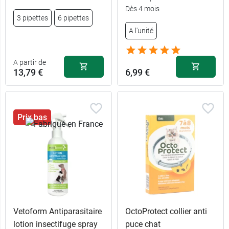
Dès 4 mois
3 pipettes
6 pipettes
A l'unité
A partir de
13,79 €
6,99 €
Prix bas
Vetoform Antiparasitaire
OctoProtect collier anti
lotion insectifuge spray
puce chat