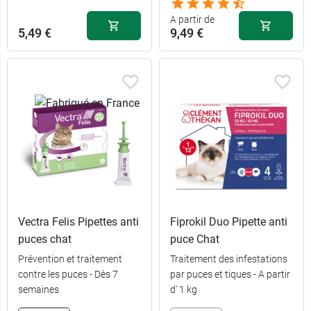
6 pipettes - >
A partir de
22,89 €
12,09 €
6 pipettes
5,49 €
9,49 €
4 kg
Vectra Felis Pipettes anti
Fiprokil Duo Pipette anti
puces chat
puce Chat
Prévention et traitement
Traitement des infestations
contre les puces - Dès 7
par puces et tiques - A partir
semaines
d' 1 kg
9,49 €
3 pipettes