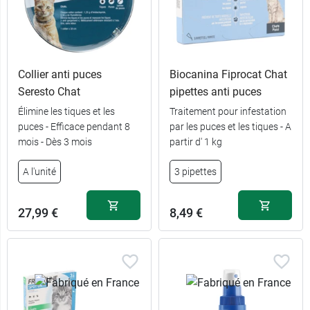
Collier anti puces
Biocanina Fiprocat Chat
Seresto Chat
pipettes anti puces
Élimine les tiques et les
Traitement pour infestation
puces - Efficace pendant 8
par les puces et les tiques - A
14,99 €
3 pipettes
mois - Dès 3 mois
partir d' 1 kg
24,99 €
6 pipettes
A l'unité
3 pipettes
27,99 €
8,49 €