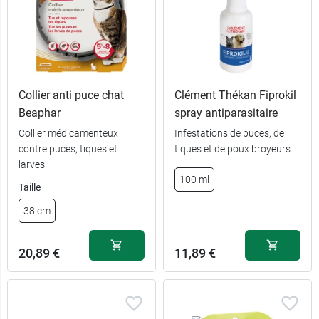
Collier anti puce chat
Clément Thékan Fiprokil
Beaphar
spray antiparasitaire
Collier médicamenteux
Infestations de puces, de
contre puces, tiques et
tiques et de poux broyeurs
larves
100 ml
Taille
38 cm
20,89 €
11,89 €