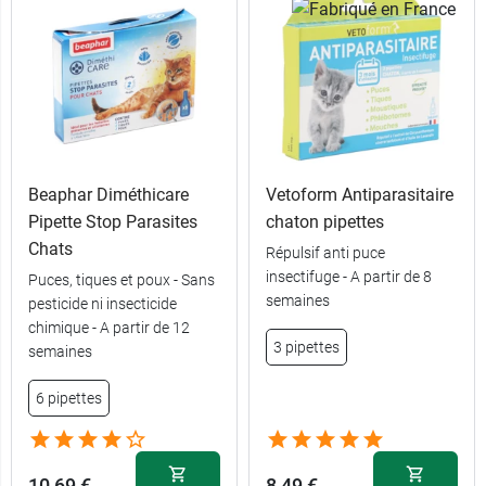
Beaphar Diméthicare
Vetoform Antiparasitaire
Pipette Stop Parasites
chaton pipettes
Chats
Répulsif anti puce
insectifuge - A partir de 8
Puces, tiques et poux - Sans
semaines
pesticide ni insecticide
chimique - A partir de 12
3 pipettes
semaines
6 pipettes
10,69 €
8,49 €