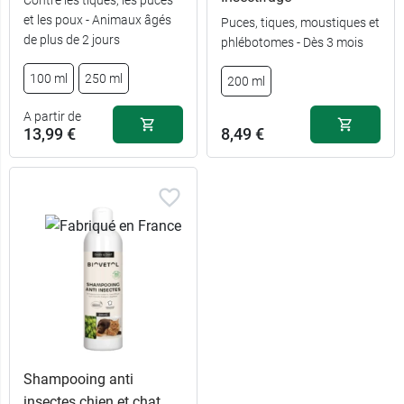
Contre les tiques, les puces
et les poux - Animaux âgés
Puces, tiques, moustiques et
de plus de 2 jours
phlébotomes - Dès 3 mois
100 ml
250 ml
200 ml
A partir de
13,99 €
8,49 €
Shampooing anti
insectes chien et chat