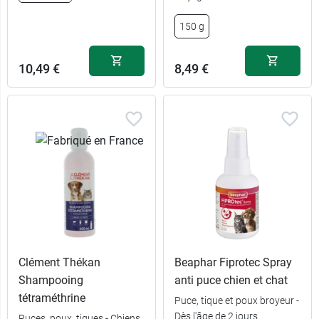
150 g
10,49 €
8,49 €
Clément Thékan
Beaphar Fiprotec Spray
Shampooing
anti puce chien et chat
tétraméthrine
Puce, tique et poux broyeur -
Dès l'âge de 2 jours
Puces, poux, tiques - Chiens