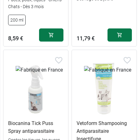
Chats - Dès 3 mois
200 ml
8,59 €
11,79 €
Biocanina Tick Puss
Vetoform Shampooing
Spray antiparasitaire
Antiparasitaire
Insectifuge