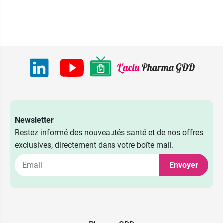
Newsletter
4,59 €
Beige doré
Restez informé des nouveautés santé et de nos offres
exclusives, directement dans votre boîte mail.
3,69 €
Rose dragée
4,59 €
Bronze cuivré
Envoyer
3,69 €
Corail
4,59 €
Bronze nacré
3,69 €
Nude
4,59 €
Cuivre irisé