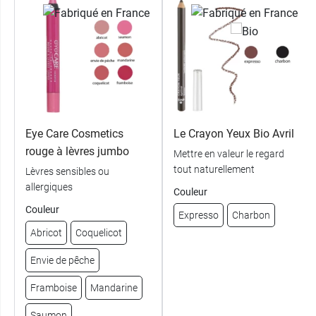
Eye Care Cosmetics
Le Crayon Yeux Bio Avril
rouge à lèvres jumbo
Mettre en valeur le regard
tout naturellement
Lèvres sensibles ou
allergiques
Couleur
Couleur
Expresso
Charbon
Abricot
Coquelicot
Envie de pêche
Framboise
Mandarine
Saumon