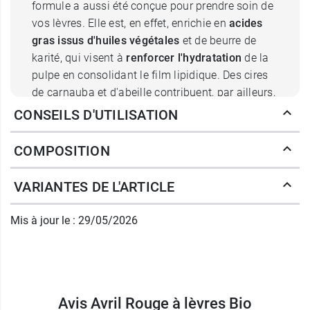
formule a aussi été conçue pour prendre soin de
vos lèvres. Elle est, en effet, enrichie en
acides
gras issus d'huiles végétales
et de beurre de
karité, qui visent à
renforcer l'hydratation
de la
pulpe en consolidant le film lipidique. Des cires
de carnauba et d'abeille contribuent, par ailleurs,
à
nourrir en profondeur pour une action
CONSEILS D'UTILISATION
émolliente
. De l'huile d'argan et de la vitamine E,
de leur côté,
apaisent les irritations
par leur
COMPOSITION
action anti inflammatoire, tout en
réduisant les
effets du vieillissement
par leur nature
VARIANTES DE L'ARTICLE
antioxydante naturelle. Vos lèvres sont
hydratées, protégées et renforcées.
Mis à jour le : 29/05/2026
Le rouge à lèvres bio Avril comme
un baume au cœur
D'une texture crémeuse, le rouge à lèvres bio
Avis Avril Rouge à lèvres Bio