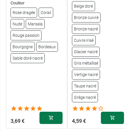
Couleur
Beige doré
Rose dragée
Corail
Bronze cuivré
Nude
Marsala
Bronze nacré
Rouge passion
Cuivre irisé
Bourgogne
Bordeaux
Glacier nacré
Sable doré nacré
Gris métallisé
Vertige nacré
Taupe nacré
Grège nacré
3,69 €
4,59 €