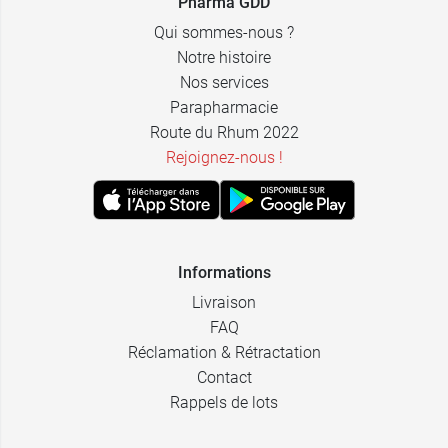
Pharma GDD
3,69 €
Marsala
4,59 €
Glacier nacré
Qui sommes-nous ?
Notre histoire
Rouge
3,69 €
4,59 €
Nos services
Gris métallisé
passion
Parapharmacie
3,69 €
Bourgogne
Route du Rhum 2022
4,59 €
Vertige nacré
Rejoignez-nous !
3,69 €
Bordeaux
4,59 €
Taupe nacré
Sable doré
3,69 €
4,59 €
Grège nacré
nacré
Informations
Livraison
FAQ
Réclamation & Rétractation
Contact
Rappels de lots