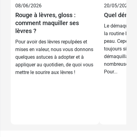
Envie de
08/06/2026
20/05/2026
8,99 €
pêche
Rouge à lèvres, gloss :
Quel démaqui
comment maquiller ses
8,99 €
Framboise
Le démaquillag
lèvres ?
la routine beau
8,99 €
3,49 €
Mandarine
Expresso
peau. Cependant
Pour avoir des lèvres repulpées et
toujours simple
mises en valeur, nous vous donnons
8,99 €
3,49 €
démaquillant c
Saumon
Charbon
quelques astuces à adopter et à
nombreuses opt
appliquer au quotidien, de quoi vous
Pour...
mettre le sourire aux lèvres !