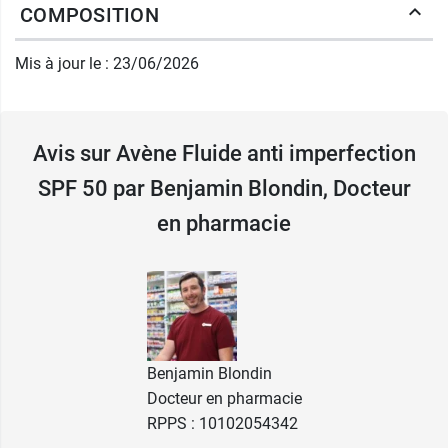
COMPOSITION
pigmentaires
. Toutefois, sa protection ne
s'arrête pas là puisqu'elle
s'oppose également à
Mis à jour le : 23/06/2026
la lumière bleue
, de source artificielle, mais tout
aussi dangereuse pour la peau et révélatrice des
marques post acné.
Avis sur Avène Fluide anti imperfection
Fluide solaire SPF 50 au zinc
SPF 50 par Benjamin Blondin, Docteur
Avène contre les imperfections
en pharmacie
L'autre ingrédient principal de ce fluide solaire
concerne le zinc dont les propriétés
antioxydantes contribuent à
réguler la
production de sébum
et à réduire, par
conséquent, les risques d'irritations cutanées. Il
va permette, également, de diminuer l'apparition
Benjamin Blondin
de l'acné et de
purifier le visage de l'excès de
Docteur en pharmacie
sébum
dont les bactéries raffolent. Enfin, il
RPPS : 10102054342
possède des vertus anti-inflammatoires qui