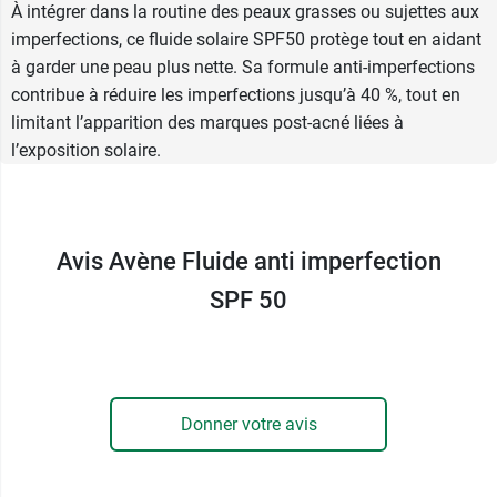
À intégrer dans la routine des peaux grasses ou sujettes aux
apaisent la peau et lui redonnent son confort
imperfections, ce fluide solaire SPF50 protège tout en aidant
naturel. Sa texture légère reste invisible à la
à garder une peau plus nette. Sa formule anti-imperfections
surface du visage et offre une
bonne base de
contribue à réduire les imperfections jusqu’à 40 %, tout en
maquillage
.
limitant l’apparition des marques post-acné liées à
l’exposition solaire.
Ce fluide solaire se combine très bien avec le
concentré Cleanance Comedomed Avène contre
les imperfections
.
Avis Avène Fluide anti imperfection
Conditionnement :
Flacon pompe de 40 ml
SPF 50
Donner votre avis