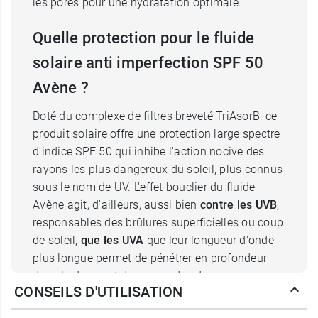
les pores pour une hydratation optimale.
Quelle protection pour le fluide
solaire anti imperfection SPF 50
Avène ?
Doté du complexe de filtres breveté TriAsorB, ce
produit solaire offre une protection large spectre
d'indice SPF 50 qui inhibe l'action nocive des
rayons les plus dangereux du soleil, plus connus
sous le nom de UV. L'effet bouclier du fluide
Avène agit, d'ailleurs, aussi bien
contre les UVB
,
responsables des brûlures superficielles ou coup
de soleil,
que les UVA
que leur longueur d'onde
plus longue permet de pénétrer en profondeur
dans le derme et de causer des dommages
CONSEILS D'UTILISATION
importants sur les cellules. Il
prévient ainsi le
photovieillissement
et l'
apparition des taches