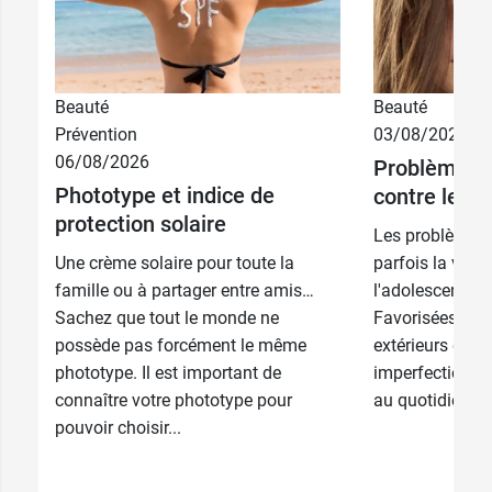
Beauté
Beauté
Prévention
03/08/2026
06/08/2026
Problèmes d
30 ml + soin
12,99 €
Phototype et indice de
offert
contre les i
protection solaire
Les problèmes
12,99 €
30 ml
Une crème solaire pour toute la
parfois la vie 
famille ou à partager entre amis…
l'adolescence e
Sachez que tout le monde ne
Favorisées par 
possède pas forcément le même
extérieurs et int
phototype. Il est important de
imperfections 
connaître votre phototype pour
au quotidien....
pouvoir choisir...