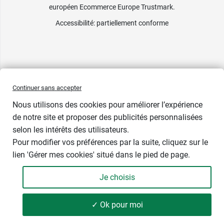
européen Ecommerce Europe Trustmark.
Accessibilité
: partiellement conforme
Continuer sans accepter
Nous utilisons des cookies pour améliorer l’expérience
de notre site et proposer des publicités personnalisées
-3€
selon les intérêts des utilisateurs.
Pour modifier vos préférences par la suite, cliquez sur le
Contenance : 40 ml
lien 'Gérer mes cookies' situé dans le pied de page.
16,89 €
Je choisis
-
+
19,89 €
Soit 422,25 € / litre
✓ Ok pour moi
Ajouter