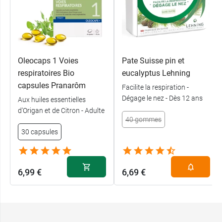
Oleocaps 1 Voies
Pate Suisse pin et
respiratoires Bio
eucalyptus Lehning
capsules Pranarôm
Facilite la respiration -
Dégage le nez - Dès 12 ans
Aux huiles essentielles
d'Origan et de Citron - Adulte
40 gommes
30 capsules
6,99 €
6,69 €