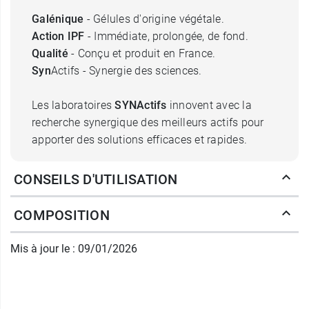
Galénique
- Gélules d'origine végétale.
Action IPF
- Immédiate, prolongée, de fond.
Qualité
- Conçu et produit en France.
Syn
Actifs - Synergie des sciences.
Les laboratoires
SYNActifs
innovent avec la
recherche synergique des meilleurs actifs pour
apporter des solutions efficaces et rapides.
Rhin-Actifs bio, une action à 360°
CONSEILS D'UTILISATION
qui contribue
COMPOSITION
à combattre les refroidissements (Thym)
à faciliter la respiration (Thym)
Mis à jour le : 09/01/2026
Une combinaison inédite d'actifs pour offrir le
meilleur : Plantes - Huiles essentielles.