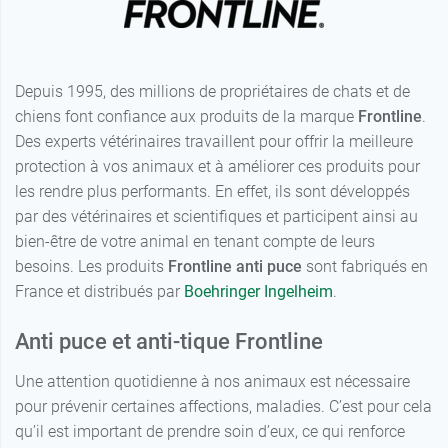
3 pipettes -
20,49 €
10-20 kg
3 pipettes -
Depuis 1995, des millions de propriétaires de chats et de
23,99 €
20-40 kg
chiens font confiance aux produits de la marque
Frontline
.
Des experts vétérinaires travaillent pour offrir la meilleure
3 pipettes - >
26,99 €
protection à vos animaux et à améliorer ces produits pour
40 kg
les rendre plus performants. En effet, ils sont développés
6 pipettes - 2-
26,99 €
par des vétérinaires et scientifiques et participent ainsi au
10 kg
bien-être de votre animal en tenant compte de leurs
6 pipettes -
besoins. Les produits
Frontline anti puce
sont fabriqués en
31,99 €
10-20 kg
France et distribués par
Boehringer Ingelheim
.
6 pipettes -
37,99 €
Anti puce et anti-tique Frontline
20-40 kg
Une attention quotidienne à nos animaux est nécessaire
6 pipettes - >
42,99 €
40 kg
pour prévenir certaines affections, maladies. C’est pour cela
qu’il est important de prendre soin d’eux, ce qui renforce