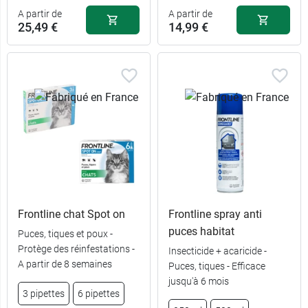
A partir de
A partir de
25,49 €
14,99 €
Frontline chat Spot on
Frontline spray anti
puces habitat
Puces, tiques et poux -
25,49 €
2-4 kg
Protège des réinfestations -
Insecticide + acaricide -
A partir de 8 semaines
Puces, tiques - Efficace
28,99 €
4-10 kg
jusqu'à 6 mois
3 pipettes
6 pipettes