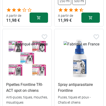
250 ml
500 ml
32,99 €
14,99 €
10-25 kg
3 pipettes
37,39 €
24,99 €
25-50 kg
6 pipettes
A partir de
A partir de
11,98 €
11,99 €
Pipettes Frontline TRI-
Spray antiparasitaire
ACT spot on chiens
Frontline
Anti-puces, tiques, mouches,
Puces, tiques et poux -
moustiques
Chats et chiens