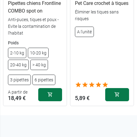
Pipettes chiens Frontline
Pet Care crochet à tiques
15,49 €
2-5 kg
COMBO spot on
Éliminer les tiques sans
risques
Anti-puces, tiques et poux -
15,79 €
5-10 kg
Evite la contamination de
A l'unité
l'habitat
18,99 €
10-20 kg
Poids
2-10 kg
10-20 kg
21,89 €
11,99 €
20-40 kg
100 ml
20-40 kg
> 40 kg
25,49 €
22,89 €
40-60 kg
250 ml
3 pipettes
6 pipettes
A partir de
18,49 €
5,89 €
3 pipettes - 2-
18,49 €
10 kg