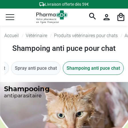
Livraison offerte dès 59€
Accueil
Vétérinaire
Produits vétérinaires pour chats
A
Shampoing anti puce pour chat
hat
Spray anti puce chat
Shampoing anti puce chat