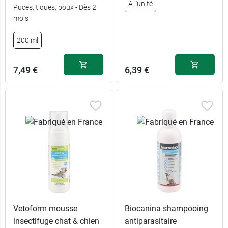
A l'unité
Puces, tiques, poux - Dès 2
mois
200 ml
7,49 €
6,39 €
Vetoform mousse
Biocanina shampooing
insectifuge chat & chien
antiparasitaire