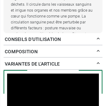
déchets. Il circule dans les vaisseaux sanguins
et irrigue nos organes et nos membres grâce au
cœur qui fonctionne comme une pompe. La
circulation sanguine peut être perturbée par
différents facteurs : posture mauvaise ou
prolongée, exposition à la chaleur, vêtements
CONSEILS D'UTILISATION
trop serrés, surpoids, tabagisme et manque
d'activité physique.
COMPOSITION
Que contient Alvityl Veino-Draine ?
VARIANTES DE L'ARTICLE
Alvityl Veino-Draine
est une formule unique
brevetée associant 2 vitamines à 2 010 mg
d'actifs en équivalent plante.
Cette formule assure une
triple action
:
La
vigne rouge
aide à la circulation
veineuse pour
des jambes légères
.