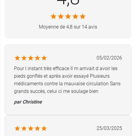
*Etude réalisée sur 101 personnes se plaignant d'inconfort
d'origine veineuse au niveau des jambes, 2018
Posologie de Veino-Draine gélules
Moyenne de 4,8 sur 14 avis
1 gélule végétale par jour à avaler avec un verre
d'eau.
05/02/2026
Conditionnement au choix :
Pour l instant très efficace Il m arrivait d avoir les
Boîte de 30 gélules végétales. Poids net :
pieds gonflés et après avoir essayé Plusieurs
11,8 g.
médicaments contre la mauvaise circulation Sans
Lot de 3 boîtes de 30 gélules (3 mois de
grands succès, celui ci me soulage bien
prise).
par Christine
Et pour la mobilité articulaire, découvrez les
comprimés Chondro Flex Alvityl
.
25/03/2025