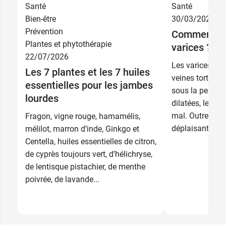
Santé
Santé
Bien-être
30/03/2026
Prévention
Comment éli
Plantes et phytothérapie
varices ?
22/07/2026
Les varices sont
Les 7 plantes et les 7 huiles
veines tortueu
essentielles pour les jambes
sous la peau. L
lourdes
dilatées, le ret
mal. Outre leu
Fragon, vigne rouge, hamamélis,
déplaisant, les 
mélilot, marron d’inde, Ginkgo et
Centella, huiles essentielles de citron,
de cyprès toujours vert, d’hélichryse,
de lentisque pistachier, de menthe
poivrée, de lavande...