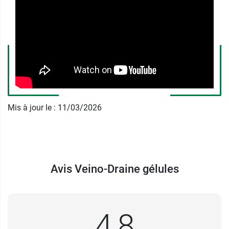
La
vigne rouge
a une action drainante
en favorisant
l'élimination rénale de l'eau
.
Le
citrus
(riche en bioflavonoïdes naturels)
est associé au cassis, au
ginkgo
et à la
vitamine C
, reconnue pour contribuer à la
formation du collagène et assurer le
bon
fonctionnement des vaisseaux sanguins
.
93% apprécient sa triple action*
Mis à jour le : 11/03/2026
94% de satisfaction pour l'amélioration de la
légèreté des jambes*
91% de satisfaction pour l'action drainante
apportée*
Avis Veino-Draine gélules
Formule brevetée
Vegan - Sans gluten - Sans lactose - Sans
colorant
4,8