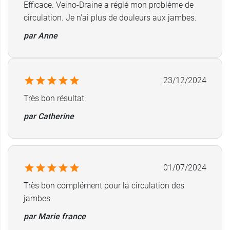
Fabricant
Efficace. Veino-Draine a réglé mon problème de
URGO HEALTHCARE
circulation. Je n'ai plus de douleurs aux jambes.
41 rue de longvic bp 130
par Anne
21300 CHENOVE
France
.
23/12/2024
Très bon résultat
par Catherine
01/07/2024
Très bon complément pour la circulation des
jambes
par Marie france