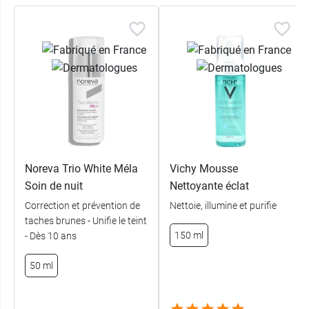
nettoyante
éclaircissante ACM Dépiwhite
Nettoie et démaquille
Visage et cou
96 % d’ingrédients d'origine naturelle
pH physiologique (5.5)
Sans savon
Sans tiraillement ni sensation d'inconfort
Mousse onctueuse
Noreva Trio White Méla
Vichy Mousse
Parfum frais
Soin de nuit
Nettoyante éclat
Fabriqué en France
Correction et prévention de
Nettoie, illumine et purifie
Pour votre routine anti taches - Pensez aussi à la
taches brunes - Unifie le teint
150 ml
crème protectrice Depiwhite M ACM SPF50+
.
- Dès 10 ans
50 ml
Conditionnement :
flacon-pompe de 200 ml