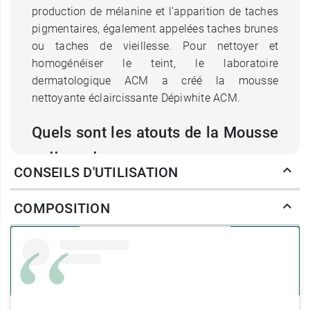
production de mélanine et l'apparition de taches
pigmentaires, également appelées taches brunes
ou taches de vieillesse. Pour nettoyer et
homogénéiser le teint, le laboratoire
dermatologique ACM a créé la mousse
nettoyante éclaircissante Dépiwhite ACM.
Quels sont les atouts de la Mousse
nettoyante
CONSEILS D'UTILISATION
éclaircissante ACM Dépiwhite ?
COMPOSITION
La Mousse nettoyante éclaircissante Dépiwhite
ACM est formulée à partir de
96 % d'ingrédients
d'origine naturelle
, pour prendre soin de votre
peau le plus naturellement possible. Elle est
idéale pour les peaux sujettes à
l'hyperpigmentation, et les teints brouillés et