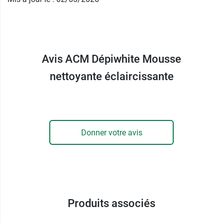
vont lutter contre le vieillissement précoce de la
peau (rides, ridules, taches brunes) dû à la
prolifération des radicaux libres. La vitamine C
va bloquer directement la synthèse de la
mélanine, pour estomper les taches
Avis ACM Dépiwhite Mousse
pigmentaires et prévenir leur apparition. Enfin, de
nettoyante éclaircissante
la
glycérine
et du
propanédiol
viennent parfaire
la formule de cette mousse nettoyante
éclaircissante Dépiwhite ACM pour hydrater
intensément votre peau et la rendre douce,
souple et confortable.
Donner votre avis
Avec la Mousse nettoyante
éclaircissante Dépiwhite ACM, vous retrouvez
une peau nette, éblouissante et un teint unifié et
lumineux.
Produits associés
Caractéristiques de la Mousse