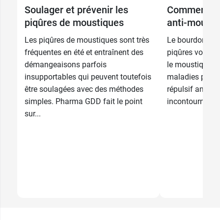
Soulager et prévenir les
Comment cho
27,69 €
1 personne
piqûres de moustiques
anti-mousti
34,99 €
2 personnes
Les piqûres de moustiques sont très
Le bourdonnem
fréquentes en été et entraînent des
piqûres vous e
démangeaisons parfois
le moustique pe
insupportables qui peuvent toutefois
maladies poten
être soulagées avec des méthodes
répulsif anti-
simples. Pharma GDD fait le point
incontournable.
sur...