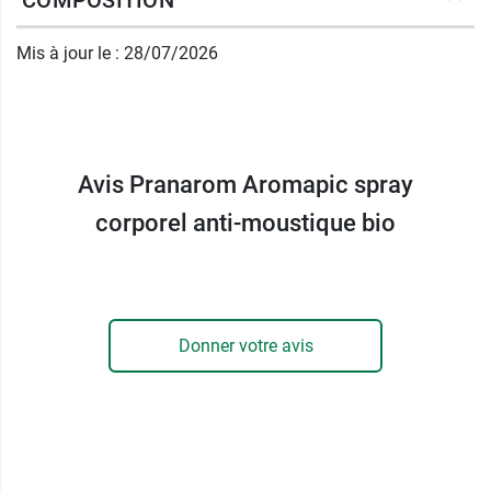
COMPOSITION
proposer une action anti-moustique naturelle, le
spray anti-moustique bio
Mis à jour le : 28/07/2026
Pranarom Aromapic est formulé uniquement à
partir d'
ingrédients d'origine végétale
. Au cœur
de la formule, le
Citriodiol
est un actif d'origine
végétale connu pour ses puissantes propriétés
répulsives naturelles. Il est associé à des
huiles
Avis Pranarom Aromapic spray
essentielles 100 % bio
(citronnelle, palmarosa,
lemongrass, géranium, eucalyptus citronné,
corporel anti-moustique bio
gingembre et giroflier) également connues pour
repousser naturellement les insectes. Enfin, le
spray corporel anti-moustique bio
Pranarom Aromapic va prendre soin de votre
Donner votre avis
peau. Il est enrichi en
extrait de coco
pour
apaiser, nourrir et hydrater la peau, sans la
graisser.
Le format spray compact du spray