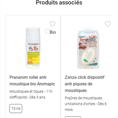
Pranarom Aromapic le rend facile à transporter
Produits associés
et à appliquer. Il deviendra rapidement le petit
accessoire qui vous accompagnera dans toutes
vos sorties et soirées estivales ou tropicales en
extérieur. Qui plus est, il vous permettra de
protéger tous les membres de votre famille,
dès
30 mois.
Caractéristiques :
Bio
Vegan
Moustiques européens et tropicaux
Pranarom roller anti
Zanza click dispositif
Anti tiques
moustique bio Aromapic
anti piqures de
Efficacité 7h
moustiques
Moustiques et tiques - 11h
Usage familial
d'efficacité - Dès 3 ans
Piqûres de moustiques,
Dès 30 mois
urtications d'orties - Dès 6
Adapté aux femmes enceintes (à partir
75 ml
mois
du 4ème mois de grossesse)