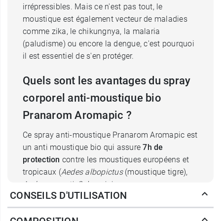
irrépressibles. Mais ce n'est pas tout, le
moustique est également vecteur de maladies
comme zika, le chikungnya, la malaria
(paludisme) ou encore la dengue, c'est pourquoi
il est essentiel de s'en protéger.
Quels sont les avantages du spray
corporel anti-moustique bio
Pranarom Aromapic ?
Ce spray anti-moustique Pranarom Aromapic est
un anti moustique bio qui assure
7h de
protection
contre les moustiques européens et
tropicaux (
Aedes albopictus
(moustique tigre),
Aedes aegypti
,
Culex pipiens
,
CONSEILS D'UTILISATION
Anopheles gambiae
). Il assure également une
protection anti tiques
(
Ixodes ricinus
). Pour vous