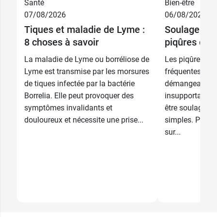
Santé
Bien-être
07/08/2026
06/08/2026
Tiques et maladie de Lyme :
Soulager et 
8 choses à savoir
piqûres de 
La maladie de Lyme ou borréliose de
Les piqûres de
Lyme est transmise par les morsures
fréquentes en é
de tiques infectée par la bactérie
démangeaisons
Borrelia. Elle peut provoquer des
insupportables 
symptômes invalidants et
être soulagées
douloureux et nécessite une prise...
simples. Pharm
sur...