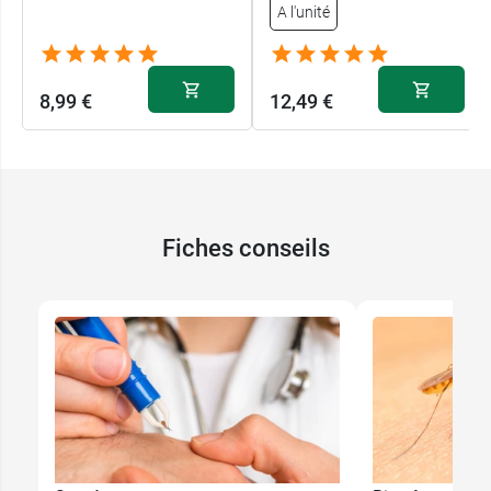
Ne dessèche pas la peau.
A l'unité
Non photosensibilisant
Parfum agréable
8,99 €
12,49 €
Pensez aussi au
gel crème apaisant après piqure
bio Pranarom Aromapic
.
Conditionnement :
spray de 75 ml
Fiches conseils