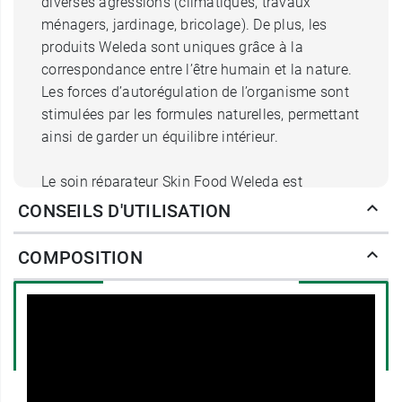
diverses agressions (climatiques, travaux
ménagers, jardinage, bricolage). De plus, les
produits Weleda sont uniques grâce à la
correspondance entre l’être humain et la nature.
Les forces d’autorégulation de l’organisme sont
stimulées par les formules naturelles, permettant
ainsi de garder un équilibre intérieur.
Le soin réparateur Skin Food Weleda est
généralement appliqué lorsque la peau est
CONSEILS D'UTILISATION
altérée suite à des intempéries, des frottements
ou encore des agents nettoyants agressifs.
COMPOSITION
Bienfaits de Weleda Skin Food soin
réparateur Bio
Ses extraits de plantes médicinales sont
incorporés à une base riche en
huile d’amande