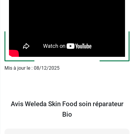
douce
et en
cire d’abeille
.
La pensée sauvage, la camomille bio ainsi que le
calendula bio
possèdent des
bienfaits apaisants
et
adoucissants
sur les peaux très sèches. En
revanche, l’extrait du benjoin du Laos procure
une
action réparatrice
sur la peau. Grâce à ces
ingrédients, ce baume multi usage offre une
texture riche et nourrissante, permettant de
préserver la peau du dessèchement.
Mis à jour le : 08/12/2025
Ainsi, ce soin naturel aux plantes médicinales
permet d’atténuer les sensations d’inconfort et
de retrouver une peau hydratée, protégée,
apaisée et douce.
Avis Weleda Skin Food soin réparateur
Depuis plus de 90 ans, cette crème réparatrice a
Bio
conquis le monde entier avec son soin multi
usage visage et corps pour peaux très sèches et