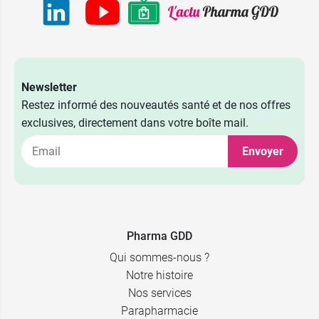
Newsletter
Restez informé des nouveautés santé et de nos offres
exclusives, directement dans votre boîte mail.
4,99 €
15 ml
Envoyer
7,99 €
40 ml
12,99 €
100 ml
Pharma GDD
Qui sommes-nous ?
Notre histoire
Nos services
Parapharmacie