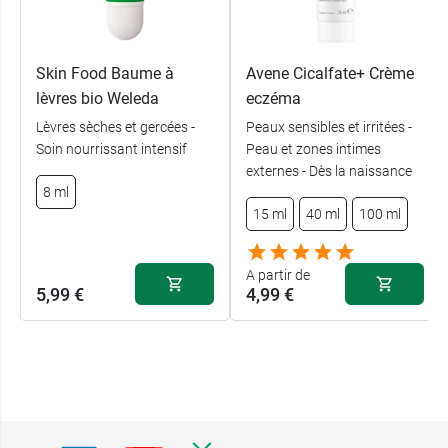
Skin Food Baume à
Avene Cicalfate+ Crème
lèvres bio Weleda
eczéma
Lèvres sèches et gercées -
Peaux sensibles et irritées -
Soin nourrissant intensif
Peau et zones intimes
externes - Dès la naissance
8 ml
15 ml
40 ml
100 ml
A partir de
5,99 €
4,99 €