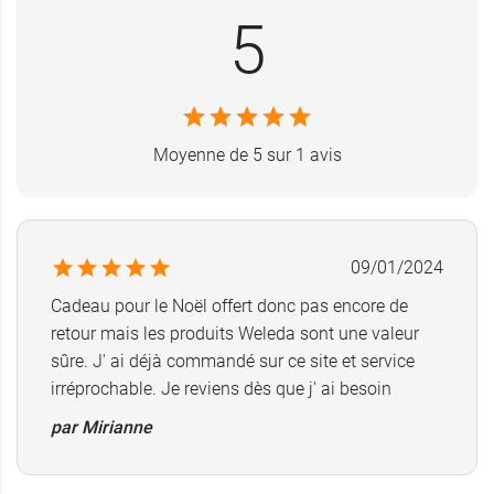
abîmées.
5
Caractéristiques spécifiques
:
Sans conservateur
Sans colorant
Moyenne de 5 sur 1 avis
Sans parfum
Sans huile minérale.
Découvrez également le
Baume lèvres Bio Skin
Food de Weleda
en cas de sécheresses et de
09/01/2024
gerçures.
Cadeau pour le Noël offert donc pas encore de
retour mais les produits Weleda sont une valeur
Conditionnement
: tube de 75 ml
sûre. J' ai déjà commandé sur ce site et service
irréprochable. Je reviens dès que j' ai besoin
par Mirianne